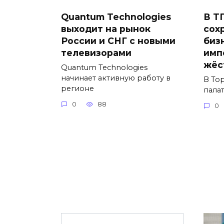
Quantum Technologies
В Т
выходит на рынок
сох
России и СНГ с новыми
биз
телевизорами
имп
жёс
Quantum Technologies
начинает активную работу в
В То
регионе
пала
0
88
0