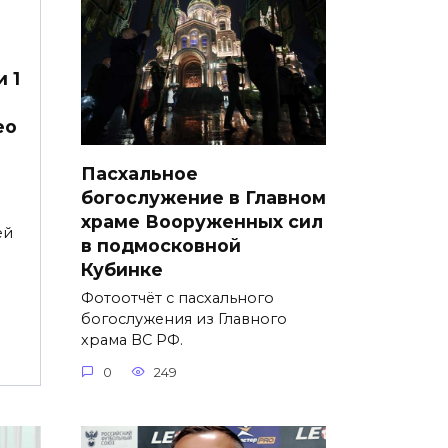
 1
ео
Пасхальное
богослужение в Главном
храме Вооруженных сил
ей
в подмосковной
Кубинке
Фотоотчёт с пасхального
богослужения из Главного
храма ВС РФ.
0
249