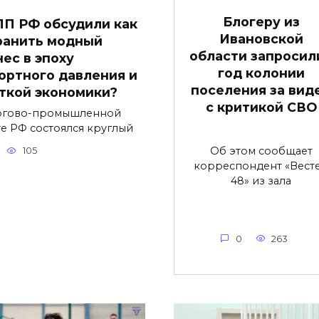
Блогеру из
ПП РФ обсудили как
Ивановской
ранить модный
области запросили
нес в эпоху
год колонии
ортного давления и
поселения за вид
ткой экономики?
с критикой СВО
ргово-промышленной
те РФ состоялся круглый
Об этом сообщает
105
корреспондент «Вест
48» из зала
0
263