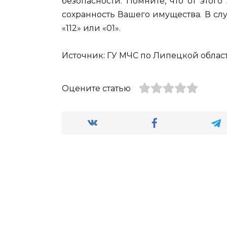
безопасности. Помните, что от этог
сохранность Вашего имущества. В сл
«112» или «01».
Источник: ГУ МЧС по Липецкой области 
Оцените статью