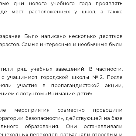
вые дни нового учебного года проявлять
де мест, расположенных у школ, а также
заранее. Было написано несколько десятков
растов. Самые интересные и необычные были
или ряд учебных заведений. В частности,
у с учащимися городской школы №2. После
няли участие в пропагандистской акции,
нием с лозунгом «Внимание-дети!».
ие мероприятия совместно проводили
оратории безопасности», действующей на базе
ельного образования. Они останавливали
пешеходных переходов, разъясняли взрослым и