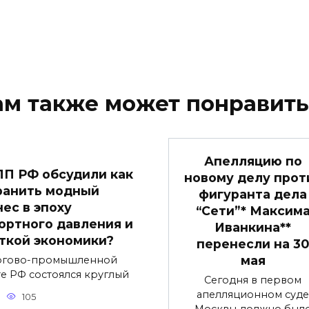
ам также может понравить
Апелляцию по
ПП РФ обсудили как
новому делу прот
ранить модный
фигуранта дела
нес в эпоху
“Сети”* Максим
ортного давления и
Иванкина**
ткой экономики?
перенесли на 30
мая
ргово-промышленной
те РФ состоялся круглый
Сегодня в первом
апелляционном суде
105