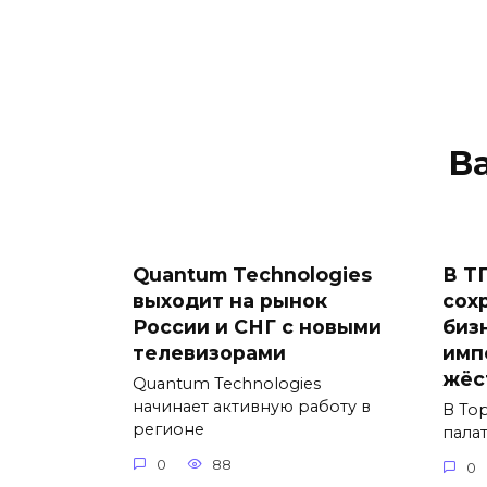
В
Quantum Technologies
В Т
выходит на рынок
сох
России и СНГ с новыми
биз
телевизорами
имп
жёс
Quantum Technologies
начинает активную работу в
В То
регионе
пала
0
88
0