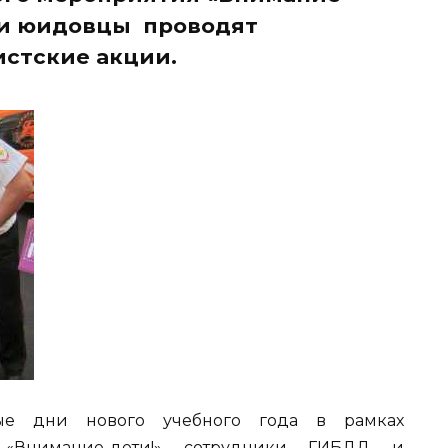
 и юидовцы проводят
истские акции.
ые дни нового учебного года в рамках
 «Внимание-дети!» сотрудники ГИБДД и