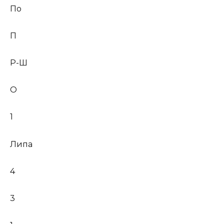
По
П
Р-Ш
О
1
Липа
4
3