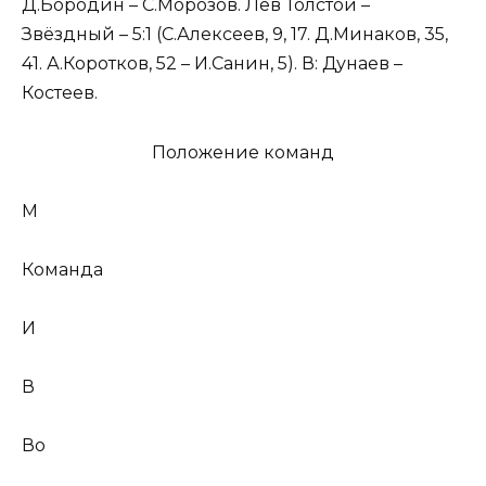
Д.Бородин – С.Морозов. Лев Толстой –
Звёздный – 5:1 (С.Алексеев, 9, 17. Д.Минаков, 35,
41. А.Коротков, 52 – И.Санин, 5). В: Дунаев –
Костеев.
Положение команд
М
Команда
И
В
Во