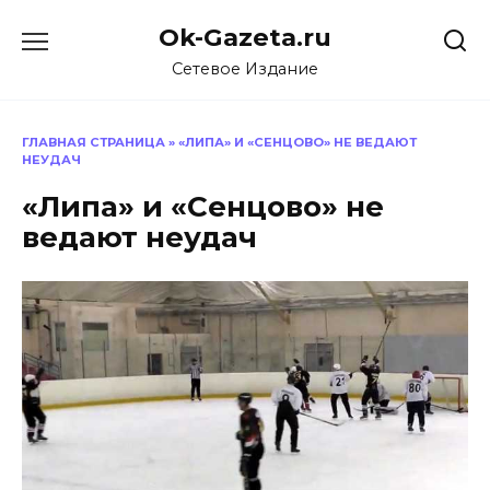
Перейти
Ok-Gazeta.ru
к
содержанию
Сетевое Издание
ГЛАВНАЯ СТРАНИЦА
»
«ЛИПА» И «СЕНЦОВО» НЕ ВЕДАЮТ
НЕУДАЧ
«Липа» и «Сенцово» не
ведают неудач