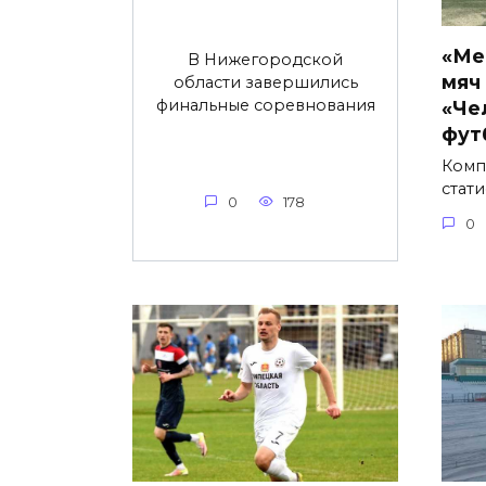
«Ме
В Нижегородской
мяч
области завершились
финальные соревнования
«Че
фут
Комп
стат
0
178
0