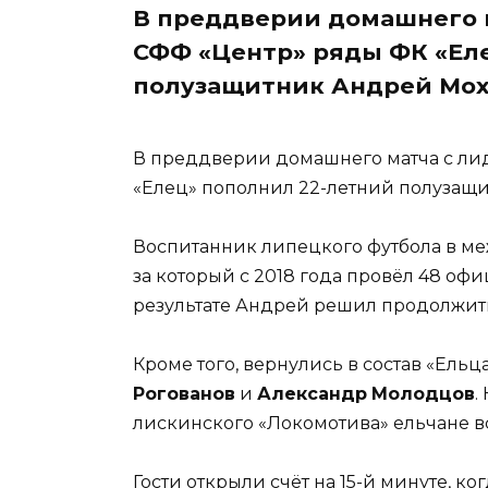
В преддверии домашнего 
СФФ «Центр» ряды ФК «Ел
полузащитник Андрей Мох
В преддверии домашнего матча с ли
«Елец» пополнил 22-летний полузащ
Воспитанник липецкого футбола в ме
за который с 2018 года провёл 48 офи
результате Андрей решил продолжить
Кроме того, вернулись в состав «Ел
Рогованов
и
Александр
Молодцов
.
лискинского «Локомотива» ельчане вс
Гости открыли счёт на 15-й минуте, ко