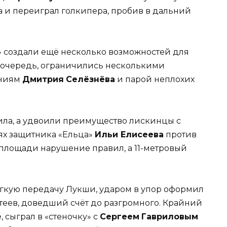
а и переиграл голкипера, пробив в дальний
 создали ещё несколько возможностей для
ою очередь, ограничились несколькими
ениям
Дмитрия
Селёзнёва
и парой неплохих
ила, а удвоили преимущество лискинцы с
иях защитника «Ельца»
Ильи Елисеева
против
площади нарушение правил, а 11-метровый
мягкую передачу Лукши, ударом в упор оформил
атеев, доведший счёт до разгромного. Крайний
 сыграл в «стеночку» с
Сергеем
Гавриловым