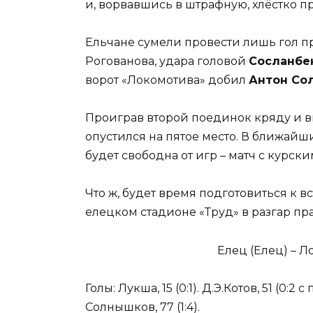
и, ворвавшись в штрафную, хлёстко про
Ельчане сумели провести лишь гол п
Рогованова, удара головой
Сосланбе
ворот «Локомотива» добил
Антон Со
Проиграв второй поединок кряду и вп
опустился на пятое место. В ближай
будет свободна от игр – матч с курск
Что ж, будет время подготовиться к в
елецком стадионе «Труд» в разгар пр
Елец (Елец) – Ло
Голы: Лукша, 15 (0:1). Д.Э.Котов, 51 (0:2 с п
Солнышков, 77 (1:4).