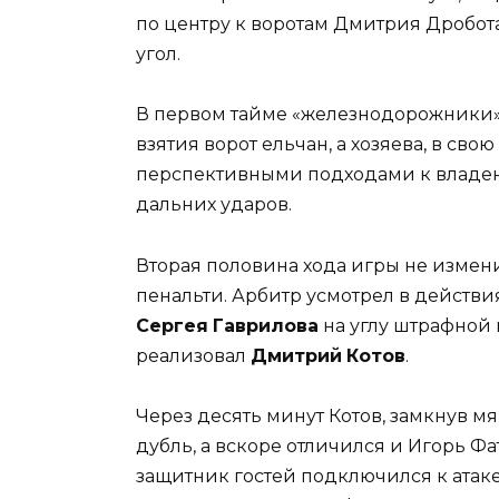
по центру к воротам Дмитрия Дробот
угол.
В первом тайме «железнодорожники»
взятия ворот ельчан, а хозяева, в св
перспективными подходами к влад
дальних ударов.
Вторая половина хода игры не измен
пенальти. Арбитр усмотрел в действ
Сергея
Гаврилова
на углу штрафной 
реализовал
Дмитрий
Котов
.
Через десять минут Котов, замкнув 
дубль, а вскоре отличился и Игорь Ф
защитник гостей подключился к атаке,