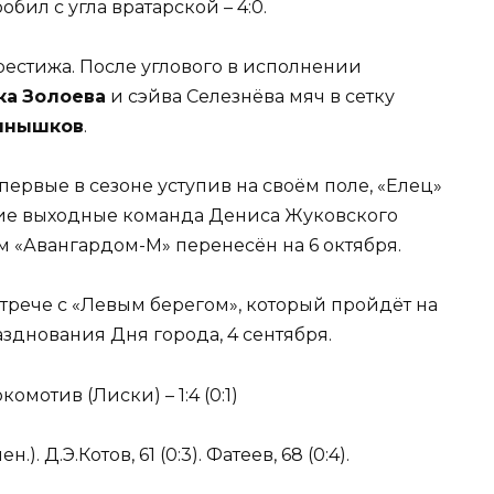
бил с угла вратарской – 4:0.
рестижа. После углового в исполнении
ка
Золоева
и сэйва Селезнёва мяч в сетку
лнышков
.
ервые в сезоне уступив на своём поле, «Елец»
шие выходные команда Дениса Жуковского
им «Авангардом-М» перенесён на 6 октября.
стрече с «Левым берегом», который пройдёт на
азднования Дня города, 4 сентября.
комотив (Лиски) – 1:4 (0:1)
ен.). Д.Э.Котов, 61 (0:3). Фатеев, 68 (0:4).