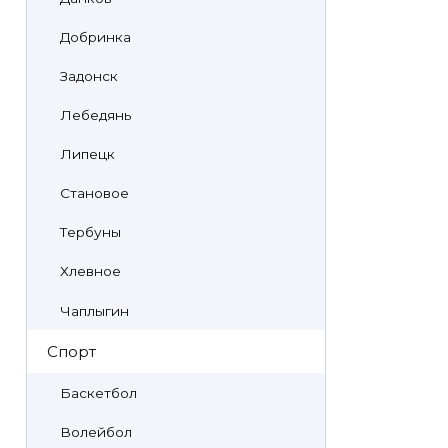
Добринка
Задонск
Лебедянь
Липецк
Становое
Тербуны
Хлевное
Чаплыгин
Спорт
Баскетбол
Волейбол