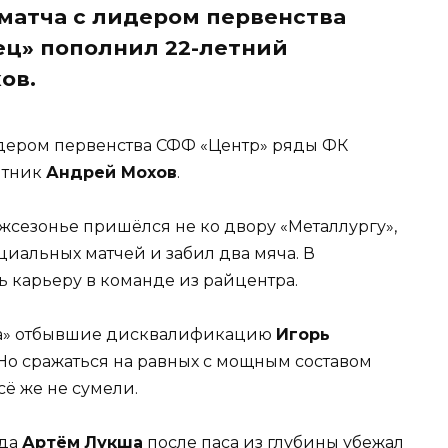
матча с лидером первенства
ец» пополнил 22-летний
ов.
дером первенства СФФ «Центр» ряды ФК
итник
Андрей Мохов
.
жсезонье пришёлся не ко двору «Металлургу»,
циальных матчей и забил два мяча. В
 карьеру в команде из райцентра.
ьца» отбывшие дисквалификацию
Игорь
 Но сражаться на равных с мощным составом
ё же не сумели.
гда
Артём
Лукша
после паса из глубины убежал