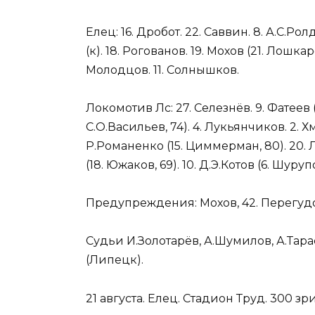
Елец: 16. Дробот. 22. Саввин. 8. А.С.Рол
(к). 18. Рогованов. 19. Мохов (21. Лошкарё
Молодцов. 11. Солнышков.
Локомотив Лс: 27. Селезнёв. 9. Фатеев (к
С.О.Васильев, 74). 4. Лукьянчиков. 2. Х
Р.Романенко (15. Циммерман, 80). 20. Лу
(18. Южаков, 69). 10. Д.Э.Котов (6. Шурупо
Предупреждения: Мохов, 42. Перегудо
Судьи И.Золотарёв, А.Шумилов, А.Тара
(Липецк).
21 августа. Елец. Стадион Труд. 300 зр