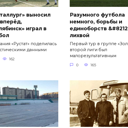
таллург» выносил
Разумного футбола
 вперёд,
немного, борьбы и
лябинск» играл в
единоборств &#8212;
бол
лихвой
ания «Рустат» поделилась
Первый тур в группе «Зол
истическими данными
второй лиги был
малорезультативным
162
0
165