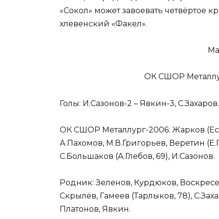
«Сокол» может завоевать четвёртое кря
хлевенский «Факел».
Ма
ОК СШОР Металлург
Голы: И.Сазонов-2 – Явкин-3, С.Захаров.
ОК СШОР Металлург-2006: Жарков (Есип
А.Пахомов, М.В.Григорьев, Веретин (Е.
С.Большаков (А.Глебов, 69), И.Сазонов.
Родник: Зеленов, Курдюков, Воскресен
Скрылёв, Гамеев (Тарлыков, 78), С.Зах
Платонов, Явкин.