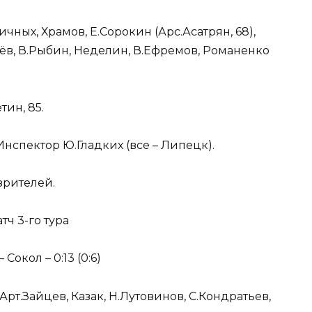
чных, Храмов, Е.Сорокин (Арс.Асатрян, 68),
рёв, В.Рыбин, Неделин, В.Ефремов, Романенко
ин, 85.
 Инспектор Ю.Гладких (все – Липецк).
зрителей.
тч 3-го тура
Сокол – 0:13 (0:6)
Арт.Зайцев, Казак, Н.Лутовинов, С.Кондратьев,