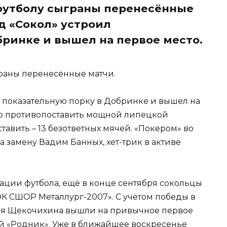
 футболу сыграны перенесённые
д «Сокол» устроил
бринке и вышел на первое место.
граны перенесённые матчи.
 показательную порку в Добринке и вышел на
го противопоставить мощной липецкой
тавить – 13 безответных мячей. «Покером» во
 замену Вадим Банных, хет-трик в активе
ации футбола, ещё в конце сентября сокольцы
К СШОР Металлург-2007». С учётом победы в
ксея Щекочихина вышли на привычное первое
й «Родник». Уже в ближайшее воскресенье