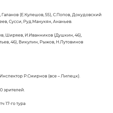
Галанов (Е.Кулешов, 55), С.Попов, Докудовский
еев, Сусси, Руд.Манукян, Ананьев.
ев, Ширяев, И.Иванников (Душкин, 46),
тьев, 46), Викулин, Рыжов, Н.Лутовинов
 Инспектор Р.Смирнов (все – Липецк).
50 зрителей.
тч 17-го тура