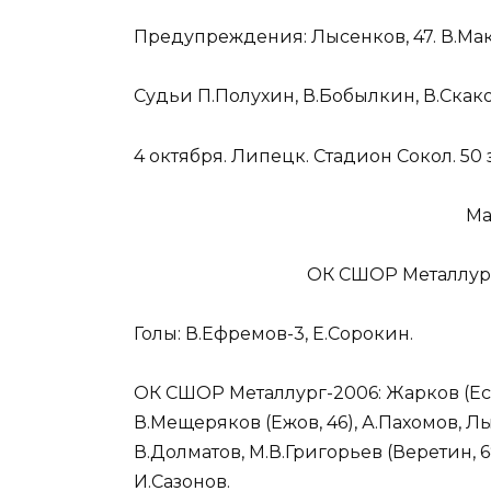
Предупреждения: Лысенков, 47. В.Мака
Судьи П.Полухин, В.Бобылкин, В.Скако
4 октября. Липецк. Стадион Сокол. 50 
Ма
ОК СШОР Металлург-2
Голы: В.Ефремов-3, Е.Сорокин.
ОК СШОР Металлург-2006: Жарков (Есип
В.Мещеряков (Ежов, 46), А.Пахомов, Лыт
В.Долматов, М.В.Григорьев (Веретин, 68
И.Сазонов.