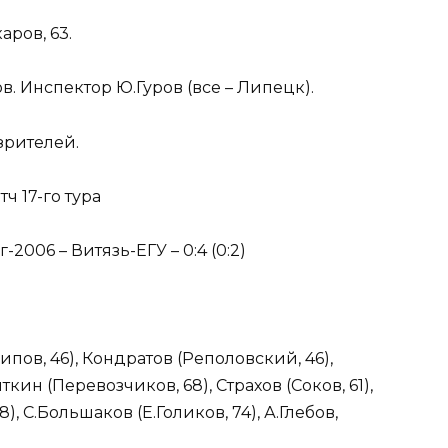
ров, 63.
в. Инспектор Ю.Гуров (все – Липецк).
зрителей.
тч 17-го тура
006 – Витязь-ЕГУ – 0:4 (0:2)
ов, 46), Кондратов (Реполовский, 46),
кин (Перевозчиков, 68), Страхов (Соков, 61),
), С.Большаков (Е.Голиков, 74), А.Глебов,