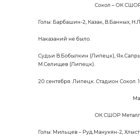
Сокол – ОК СШОР 
Голы: Барбашин-2, Казак, В.Банных, Н.
Наказаний не было.
Судьи В.Бобылкин (Липецк), Як.Сапры
М.Селищев (Липецк).
20 сентября. Липецк. Стадион Сокол. 
Ма
ОК СШОР Металлур
Голы: Мильцев – Руд.Манукян-2, Хлыс