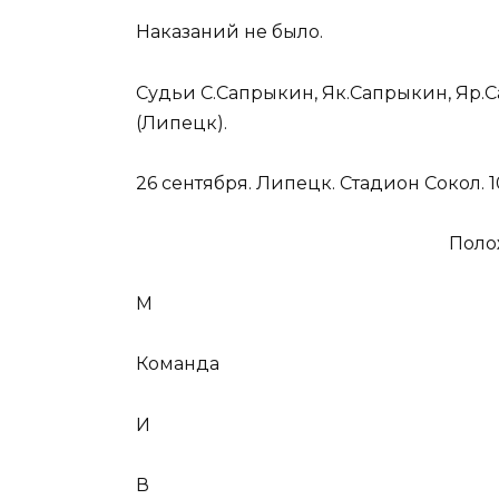
Наказаний не было.
Судьи С.Сапрыкин, Як.Сапрыкин, Яр.С
(Липецк).
26 сентября. Липецк. Стадион Сокол. 
Поло
М
Команда
И
В