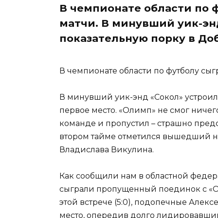
В чемпионате области по
матчи. В минувший уик-эн
показательную порку в До
В чемпионате области по футболу сы
В минувший уик-энд «Сокол» устроил
первое место. «Олимп» не смог ниче
команде и пропустил – страшно предс
втором тайме отметился вышедший на
Владислава Викулина.
Как сообщили нам в областной федер
сыграли пропущенный поединок с «О
этой встрече (5:0), подопечные Але
место, опередив долго лидировавши