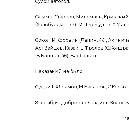
Сусси автогол.
Олимп: Старков, Миломаев, Кривский, 
(Холобурдин, 77), М.Перегудов, А.Матв
Сокол: И.Коровин (Лапин, 46), Акинич
Арт.Зайцев, Казак, Е.Фролов (С.Кондра
(В.Банных, 46), Барбашин.
Наказаний не было.
Судьи Г.Абрамов, М.Балашов, С.Косых.
8 октября. Добринка. Стадион Колос. 
Ма