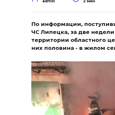
admin
2 мин
По информации, поступивш
ЧС Липецка, за две недели -
территории областного це
них половина - в жилом се