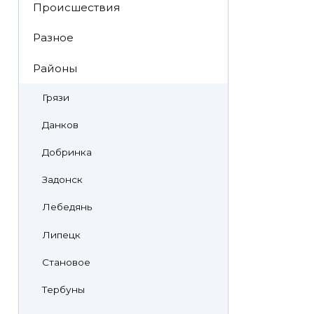
Происшествия
Разное
Районы
Грязи
Данков
Добринка
Задонск
Лебедянь
Липецк
Становое
Тербуны