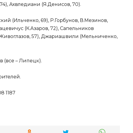
74), Ахвледиани (Я.Денисов, 70).
кий (Ильченко, 69), Р.Горбунов, В.Мезинов,
Бацевичус (К.Азаров, 72), Сапельников
 (Живоглазов, 57), Джариашвили (Мельниченко,
в (все – Липецк).
рителей.
8 1187