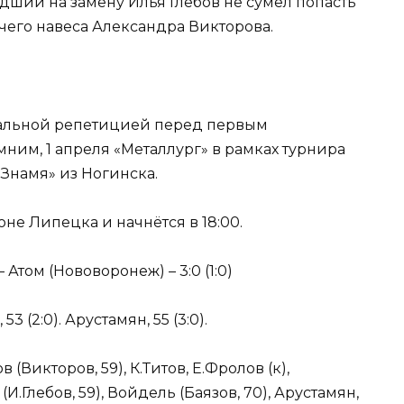
едший на замену Илья Глебов не сумел попасть
ячего навеса Александра Викторова.
еральной репетицией перед первым
им, 1 апреля «Металлург» в рамках турнира
Знамя» из Ногинска.
не Липецка и начнётся в 18:00.
 Атом (Нововоронеж) – 3:0 (1:0)
3 (2:0). Арустамян, 55 (3:0).
 (Викторов, 59), К.Титов, Е.Фролов (к),
И.Глебов, 59), Войдель (Баязов, 70), Арустамян,