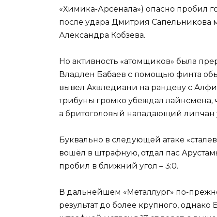
«Химика-Арсенала») опасно пробил го
после удара Дмитрия Сапельникова 
Александра Кобзева.
Но активность «атомщиков» была прер
Владлен Бабаев с помощью финта об
вывел Ахвледиани на рандеву с Алфи
трибуны громко убеждал лайнсмена, ч
а бритоголовый нападающий липчан у
Буквально в следующей атаке «стале
вошёл в штрафную, отдал пас Арустамя
пробил в ближний угол – 3:0.
В дальнейшем «Металлург» по-прежн
результат до более крупного, однако