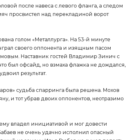
ловой после навеса с левого фланга, а следом
мяч просвистел над перекладиной ворот
вана голом «Металлурга». На 53-й минуте
ыграл своего оппонента и изящным пасом
мовым. Наставник гостей Владимир Зинич с
то был офсайд, но взмаха флажка не дождался,
двоил результат.
варов» судьба спарринга была решена. Мохов
ну, и тот убрав двоих оппонентов, неотразимо
ему владел инициативой и мог довести
 Бабаев не очень удачно исполнил опасный