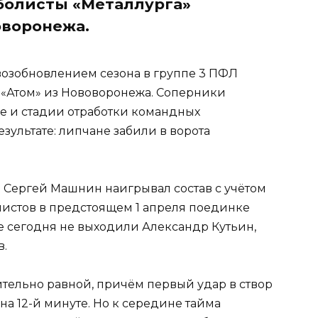
тболисты «Металлурга»
оворонежа.
озобновлением сезона в группе 3 ПФЛ
 «Атом» из Нововоронежа. Соперники
е и стадии отработки командных
езультате: липчане забили в ворота
 Сергей Машнин наигрывал состав с учётом
истов в предстоящем 1 апреля поединке
е сегодня не выходили Александр Кутьин,
в.
тельно равной, причём первый удар в створ
на 12-й минуте. Но к середине тайма