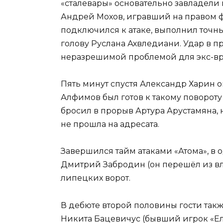
«сталевары» основательно завладели 
Андрей Мохов, игравший на правом ф
подключился к атаке, выполнил точны
голову Руслана Ахвледиани. Удар в 
неразрешимой проблемой для экс-вр
Пять минут спустя Александр Харин оп
Алфимов был готов к такому повороту
бросил в прорыв Артура Арустамяна,
не прошла на адресата.
Завершился тайм атаками «Атома», в
Дмитрий Забродин (он перешёл из вл
липецких ворот.
В дебюте второй половины гости так
Никита Бацевичус (бывший игрок «Ель