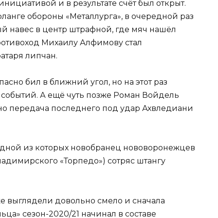
инициативой и в результате счёт был открыт.
ланге обороны «Металлурга», в очередной раз
й навес в центр штрафной, где мяч нашёл
противоход Михаилу Алфимову стал
атаря липчан.
асно бил в ближний угол, но на этот раз
 событий. А ещё чуть позже Роман Войдель
 но передача последнего под удар Ахвледиани
 одной из которых новобранец нововоронежцев
адимирского «Торпедо») сотряс штангу
же выглядели довольно смело и сначала
ца» сезон-2020/21 начинал в составе