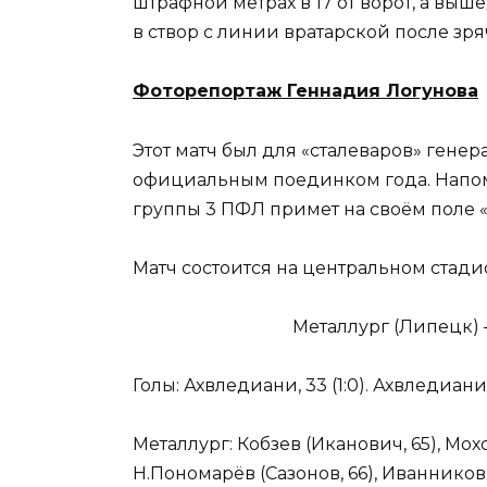
штрафной метрах в 17 от ворот, а выш
в створ с линии вратарской после зр
Фоторепортаж Геннадия Логунова
Этот матч был для «сталеваров» ген
официальным поединком года. Напомн
группы 3 ПФЛ примет на своём поле «
Матч состоится на центральном стадио
Металлург (Липецк) –
Голы: Ахвледиани, 33 (1:0). Ахвледиани, 5
Металлург: Кобзев (Иканович, 65), Мохов
Н.Пономарёв (Сазонов, 66), Иванников (