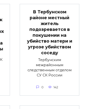
В Тербунском
районе местный
к
житель
подозревается в
ых
покушении на
убийство матери и
та
угрозе убийством
ны
соседу
СК
Тербунским
й
межрайонным
следственным отделом
СУ СК России
0
142