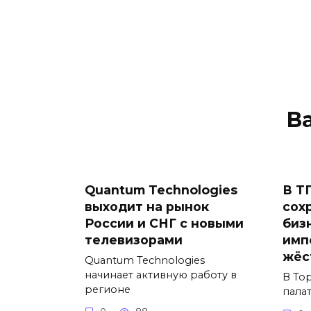
В
Quantum Technologies
В Т
выходит на рынок
сох
России и СНГ с новыми
биз
телевизорами
имп
жёс
Quantum Technologies
начинает активную работу в
В То
регионе
пала