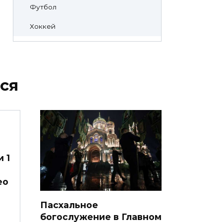
Футбол
Хоккей
ся
 1
ео
Пасхальное
богослужение в Главном