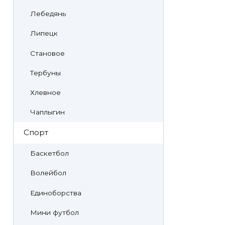
Лебедянь
Липецк
Становое
Тербуны
Хлевное
Чаплыгин
Спорт
Баскетбол
Волейбол
Единоборства
Мини футбол