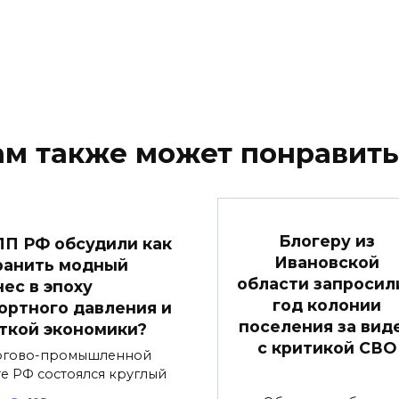
ам также может понравить
Блогеру из
ПП РФ обсудили как
Ивановской
ранить модный
области запросили
нес в эпоху
год колонии
ортного давления и
поселения за вид
ткой экономики?
с критикой СВО
ргово-промышленной
те РФ состоялся круглый