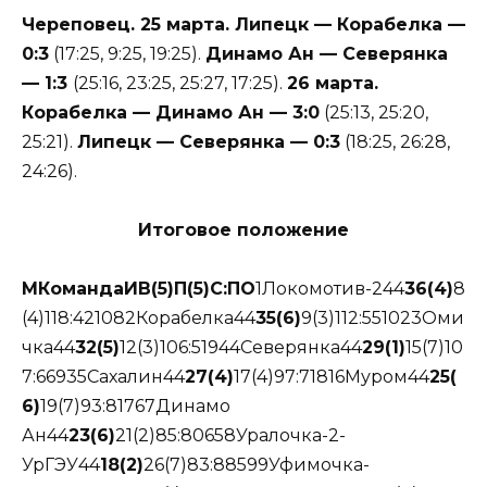
Череповец. 25 марта. Липецк — Корабелка —
0:3
(17:25, 9:25, 19:25).
Динамо Ан — Северянка
— 1:3
(25:16, 23:25, 25:27, 17:25).
26 марта.
Корабелка — Динамо Ан — 3:0
(25:13, 25:20,
25:21).
Липецк — Северянка — 0:3
(18:25, 26:28,
24:26).
Итоговое положение
М
Команда
И
В(5)
П(5)
С:П
О
1Локомотив-244
3
6
(
4
)
8
(4)118:421082Корабелка44
35(6)
9(3)112:551023Оми
чка44
32(5)
12(3)106:51944Северянка44
29(1)
15(7)10
7:66935Сахалин44
27(4)
17(4)97:71816Муром44
25(
6)
19(7)93:81767Динамо
Ан44
23(6)
21(2)85:80658Уралочка-2-
УрГЭУ44
18(2)
26(7)83:88599Уфимочка-