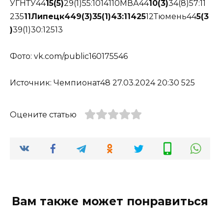
УГНТУ44
15(5)
29(1)55:1014110МВА44
10(3)
34(8)57:11
235
11
Липецк
44
9(3)
35(1)
43:114
25
12Тюмень44
5(3
)
39(1)30:12513
Фото: vk.com/public160175546
Источник: Чемпионат48 27.03.2024 20:30 525
Оцените статью
Вам также может понравиться