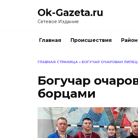
Перейти
Ok-Gazeta.ru
к
содержанию
Сетевое Издание
Главная
Происшествия
Райо
ГЛАВНАЯ СТРАНИЦА
»
БОГУЧАР ОЧАРОВАН ЛИПЕ
Богучар очаро
борцами