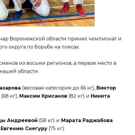
учар Воронежской области принял чемпионат и
о округа по борьбе на поясах.
сменов из восьми регионов, а первое место в
нашей области.
ахарова
(весовая категория до 66 кг),
Виктор
(68 кг),
Максим Крисанов
(82 кг) и
Никита
ы Андреевой
(58 кг) и
Марата Раджабова
ь
Евгению Снегуру
(75 кг).