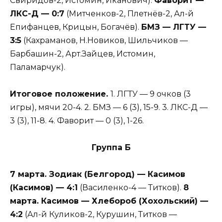
Свиридов-2, Истомин, Иканович).
Фаворит —
ЛКС-Д — 0:7
(Митченков-2, Плетнёв-2, Ал-й
Епифанцев, Крицын, Богачёв).
БМЗ — ЛГТУ —
3:5
(Кахраманов, Н.Новиков, Шильчиков —
Барбашин-2, Арт.Зайцев, Истомин,
Паламарчук).
Итоговое положение.
1. ЛГТУ — 9 очков (3
игры), мячи 20-4. 2. БМЗ — 6 (3), 15-9. 3. ЛКС-Д —
3 (3), 11-8. 4. Фаворит — 0 (3), 1-26.
Группа Б
7 марта. Зодиак (Белгород) — Касимов
(Касимов) — 4:1
(Василенко-4 — Титков).
8
марта. Касимов — Хлебороб (Хохольский) —
4:2
(Ал-й Куликов-2, Курушин, Титков —