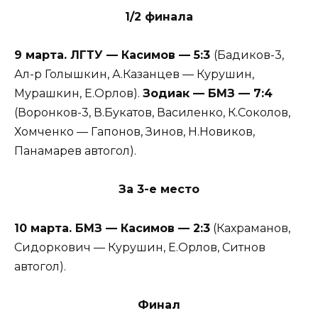
1/2 финала
9 марта. ЛГТУ — Касимов — 5:3
(Бадиков-3,
Ал-р Голышкин, А.Казанцев — Курушин,
Мурашкин, Е.Орлов).
Зодиак — БМЗ — 7:4
(Воронков-3, В.Букатов, Василенко, К.Соколов,
Хомченко — Гапонов, Зинов, Н.Новиков,
Панамарев автогол).
За 3-е место
10 марта. БМЗ — Касимов — 2:3
(Кахраманов,
Сидоркович — Курушин, Е.Орлов, Ситнов
автогол).
Финал