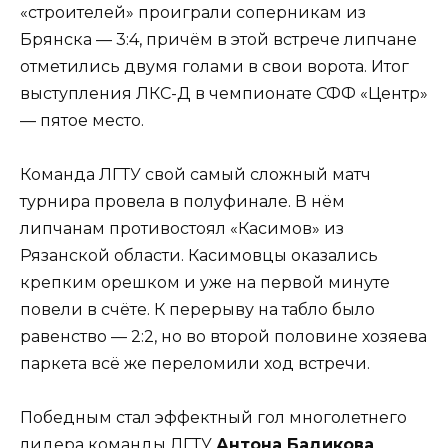
«строителей» проиграли соперникам из
Брянска — 3:4, причём в этой встрече липчане
отметились двумя голами в свои ворота. Итог
выступления ЛКС-Д в чемпионате СФФ «Центр»
— пятое место.
Команда ЛГТУ свой самый сложный матч
турнира провела в полуфинале. В нём
липчанам противостоял «Касимов» из
Рязанской области. Касимовцы оказались
крепким орешком и уже на первой минуте
повели в счёте. К перерыву на табло было
равенство — 2:2, но во второй половине хозяева
паркета всё же переломили ход встречи.
Победным стал эффектный гол многолетнего
лидера команды ЛГТУ
Антона Бадикова
,