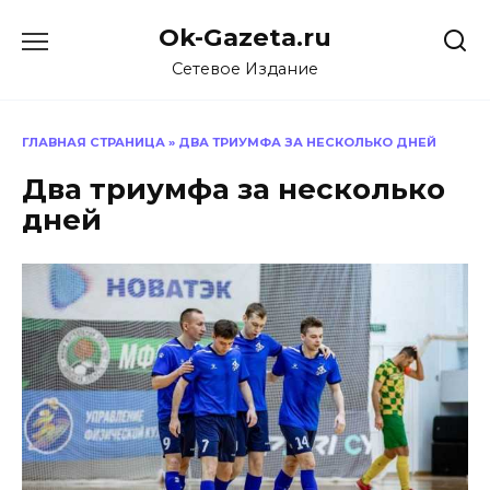
Перейти
Ok-Gazeta.ru
к
содержанию
Сетевое Издание
ГЛАВНАЯ СТРАНИЦА
»
ДВА ТРИУМФА ЗА НЕСКОЛЬКО ДНЕЙ
Два триумфа за несколько
дней