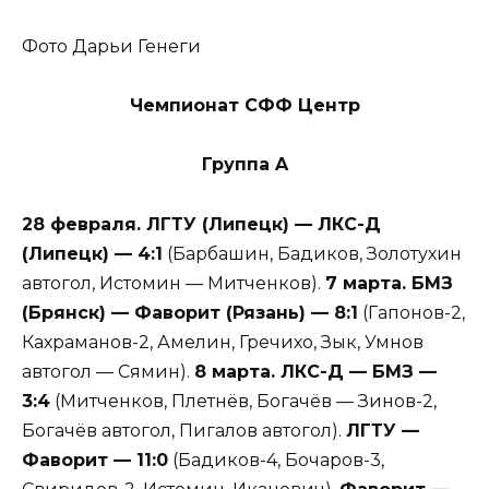
Фото Дарьи Генеги
Чемпионат СФФ Центр
Группа
A
28 февраля. ЛГТУ (Липецк) — ЛКС-Д
(Липецк) — 4:1
(Барбашин, Бадиков, Золотухин
автогол, Истомин — Митченков).
7 марта. БМЗ
(Брянск) — Фаворит (Рязань) — 8:1
(Гапонов-2,
Кахраманов-2, Амелин, Гречихо, Зык, Умнов
автогол — Сямин).
8 марта. ЛКС-Д — БМЗ —
3:4
(Митченков, Плетнёв, Богачёв — Зинов-2,
Богачёв автогол, Пигалов автогол).
ЛГТУ —
Фаворит — 11:0
(Бадиков-4, Бочаров-3,