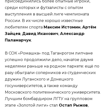
присоединились более опытные игроки,
среди которых и футзалисты с опытом
выступления в высшей лиге чемпионата
России. В их числе хорошо известные
любителям спорта
Максим Истомин
,
Артём
Зайцев
,
Давид
Иканович
,
Александр
Паламарчук
.
В СОК «Ромашка» под Таганрогом липчане
успешно продолжили дело, начатое двумя
неделями раньше на родном паркете: ещё по
разу обыграли соперников из студенческих
дружин Луганского и Донецкого
госуниверситетов, а также команду
Московского политехнического университета.
Лучшим бомбардиром ЛГТУ на групповом
этапе «Золотой лиги» стал
Остап Рыжов
,