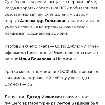
Судьба трофея решилась уже в первом тайме,
когда в воротах соперника ЛГТУ побывали пять
безответных мячей. Счёт дальним ударом
открыл
Александр Голышкин
, а затем липчане
умело играли на контратаках, раз за разом
наказывая «Зодиак» за ошибки.
Итоговый счёт финала — 6:1. По дублю у липчан
оформили Голышкин и Рыжов, ещё два мяча в
активе
Ильи Бочарова
и Истомина.
Третье место в чемпионате СФФ «Центр» занял
«Касимов», вырвавший победу у команды
Брянска — 3:2.
Липчанин
Давид Иканович
получил приз
лучшего вратаря турнира,
Антон Бадиков
был