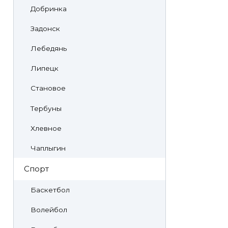
Добринка
Задонск
Лебедянь
Липецк
Становое
Тербуны
Хлевное
Чаплыгин
Спорт
Баскетбол
Волейбол