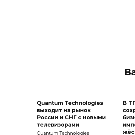
В
Quantum Technologies
В Т
выходит на рынок
сох
России и СНГ с новыми
биз
телевизорами
имп
жёс
Quantum Technologies