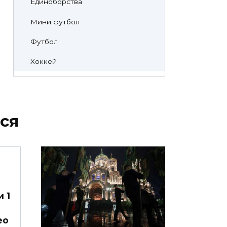
Единоборства
Мини футбол
Футбол
Хоккей
ся
 1
ео