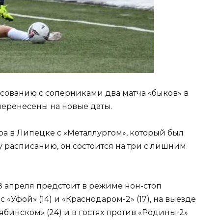
асованию с соперниками два матча «быков» в
перенесены на новые даты.
ура в Липецке с «Металлургом», который был
у расписанию, он состоится на три с лишним
28 апреля предстоит в режиме нон-стоп
 «Уфой» (14) и «Краснодаром-2» (17), на выезде
лябинском» (24) и в гостях против «Родины-2»