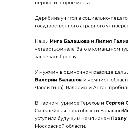
первое и второе места.
Дерябина учится в социально-педаг
государственного аграрного универси
Наши
Инга Балашова
и
Лилия Гали
четвертьфинала. Зато в командном т
завоевать бронзу.
У мужчин в одиночном разряде дальш
Валерий Балашов
и чемпион област
Чаплыгина). Валерий и Антон пробилис
В парном турнире Терехов и
Сергей 
Сильнейшая пара области Балашов/
И
уступила будущим чемпионам
Павлу
Московской области.