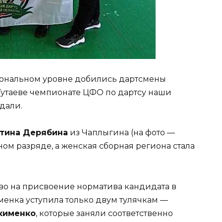
иональном уровне добились дартсмены
Тутаеве чемпионате ЦФО по дартсу наши
дали.
тина Дерябина
из Чаплыгина (на фото —
ном разряде, а женская сборная региона стала
во на присвоение норматива кандидата в
менка уступила только двум тулячкам —
кименко
, которые заняли соответственно