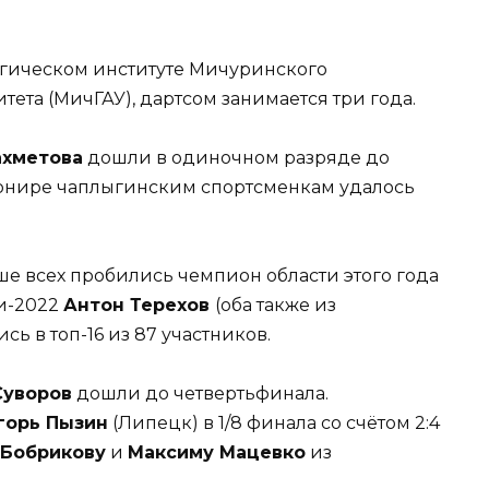
огическом институте Мичуринского
тета (МичГАУ), дартсом занимается три года.
ахметова
дошли в одиночном разряде до
урнире чаплыгинским спортсменкам удалось
е всех пробились чемпион области этого года
и-2022
Антон Терехов
(оба также из
ь в топ-16 из 87 участников.
Суворов
дошли до четвертьфинала.
горь Пызин
(Липецк) в 1/8 финала со счётом 2:4
 Бобрикову
и
Максиму Мацевко
из