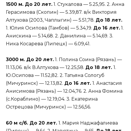
1500 м. До 20 лет.
1. Стукалова — 5.25,95. 2. Анна
Герасимова (Скопин) — 5.39,87. в/к Виктория
Алтухова (2003, Чаплыгин) — 5.51,78.
До 18 лет.
1. Юлия Осипова (Тамбов) — 5.34,19.
До 16 лет.
1.
Анискина — 5.14,68. 2. Данилина — 5.14,69. 3.
Ника Косарева (Липецк) — 6.09,41.
3000 м. До 20 лет.
1. Полина Соина (Рязань) —
11.13,06. в/к В.Алтухова — 12.25,58.
До 18 лет.
1.
Ю.Осипова — 11.52,82. 2. Татьяна Сологуб
(Мичуринск) — 12.13,82.
До 16 лет.
1. Анастасия
Анисимова (Рязань) — 12.04,76. 2. Анна Фомина
(с.Кораблино) — 12.19,04. 3. Екатерина
Острецова (Мичуринск) — 12.56,56.
60 м с/б. До 20 лет.
1. Мария Наджафалиева
(Липецк) — 9,64. 2. Малютина — 9,65.
До 18 лет.