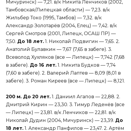
Мичуринск) — 7,21. в/к Никита Ленчиков (2002,
Тамбовская/Липецкая области) — 7,23. в/к
Жильбер Токо (1995, Тамбов) — 7,32. в/к
Александр Золотарёв (2004, Елец) — 7,42. в/к
Сергей Смотров (2001, Липецк, ОСАШ ПР) —
7,50.
До 18 лет.
1. Николай Подвигин — 7,65. 2.
Анатолий Булавкин — 7,67 (7,65 в забеге). 3.
Всеволод Хухляков (все — Липецк) — 7,742 (7,68
в забеге).
До 16 лет.
1. Никита Будков — 7,74
(7,60 в забеге). 2. Валерий Лаптев — 8,09 (8,01 в
забеге). 3. Роман Киреев (все — Липецк) — 8,121.
200 м. До 20 лет.
1. Даниил Агапов — 22,88. 2.
Дмитрий Кирин — 23,30. 3. Тимур Леденёв (все
— Липецк) — 23,81. в/к Ленчиков — 22,81. в/к
Николай Дудин (2004, Мичуринск) — 23,39.
До
18 лет.
1. Александр Панфилов — 23,47. 2. Артём