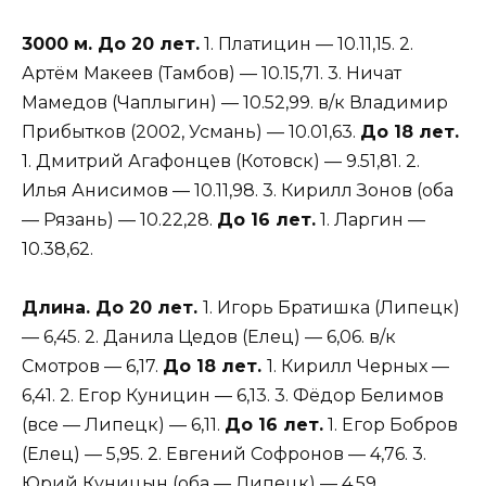
3000 м. До 20 лет.
1. Платицин — 10.11,15. 2.
Артём Макеев (Тамбов) — 10.15,71. 3. Ничат
Мамедов (Чаплыгин) — 10.52,99. в/к Владимир
Прибытков (2002, Усмань) — 10.01,63.
До 18 лет.
1. Дмитрий Агафонцев (Котовск) — 9.51,81. 2.
Илья Анисимов — 10.11,98. 3. Кирилл Зонов (оба
— Рязань) — 10.22,28.
До 16 лет.
1. Ларгин —
10.38,62.
Длина. До 20 лет.
1. Игорь Братишка (Липецк)
— 6,45. 2. Данила Цедов (Елец) — 6,06. в/к
Смотров — 6,17.
До 18 лет.
1. Кирилл Черных —
6,41. 2. Егор Куницин — 6,13. 3. Фёдор Белимов
(все — Липецк) — 6,11.
До 16 лет.
1. Егор Бобров
(Елец) — 5,95. 2. Евгений Софронов — 4,76. 3.
Юрий Куницын (оба — Липецк) — 4,59.