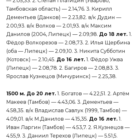
— 2.05,33. 2. Степан Платицин (Уварово,
Тамбовская область) — 2.14,76. 3. Кирилл
Дементьев (Данков) — 2.23,82. в/к Дудин —
2.00,93. в/к Волков — 2.01,93. в/к Максим
Данилов (2004, Липецк) — 2.09,98.
До 18 лет.
1.
Фёдор Волкорезов — 2.08,73. 2. Илья Щербина
(оба — Липецк) — 2.09,10. 3. Никита Субботин
(Котовск) — 2.10,45.
До 16 лет.
1. Фёдор Ужва
(Липецк) — 2.08,78. 2. Багиров — 2.08,83. 3.
Ярослав Кузнецов (Мичуринск) — 2.25,38.
1500 м. До 20 лет.
1. Богатов — 4.22,51. 2. Артём
Макеев (Тамбов) — 4.43,06. 3. Дементьев —
4.58,35. в/к Владислав Савлук (1999, Тамбов) —
4.09,01. в/к М.Данилов — 4.15,35.
До 16 лет.
1.
Иван Ларгин (Тамбов) — 4.53,7. 2. Я.Кузнецов —
4.55,9. 3. Даниил Терехов (Липецк) — 5.51,5.