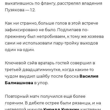
выкатившись по флангу, расстрелял владения
Пузякова — 1:2.
Как ни странно, больше голов в этой встрече
зафиксировано не было. Подлипаев по-
прежнему был непробиваем, к тому же хозяева
сами не использовали пару-тройку выходов
один на один.
Ключевой сэйв вратарь гостей совершил в
третьей двадцатиминутке, когда каким-то
чудом выудил шайбу после броска
Василия
Балмашнова
в упор.
Повторный матч получился ещё более
горячим. В дебюте острее были рязанцы, и на
четвёртой минуте
Кирилл Куракин
кистевым