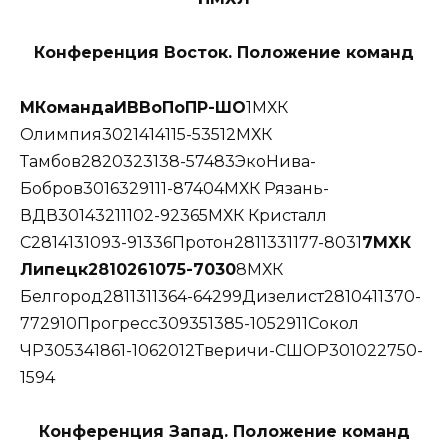
Конференция Восток. Положение команд
М
Команда
И
В
Во
По
П
Р-Ш
О
1МХК
Олимпия3021414115-53512МХК
Тамбов2820323138-57483ЭкоНива-
Бобров3016329111-87404МХК Рязань-
ВДВ30143211102-92365МХК Кристалл
С2814131093-91336Протон2811331177-8031
7
МХК
Липецк
28
10
2
6
10
75-70
30
8МХК
Белгород2811311364-64299Дизелист2810411370-
772910Прогресс309351385-1052911Сокол
ЧР305341861-1062012Тверичи-СШОР301022750-
1594
Конференция Запад. Положение команд