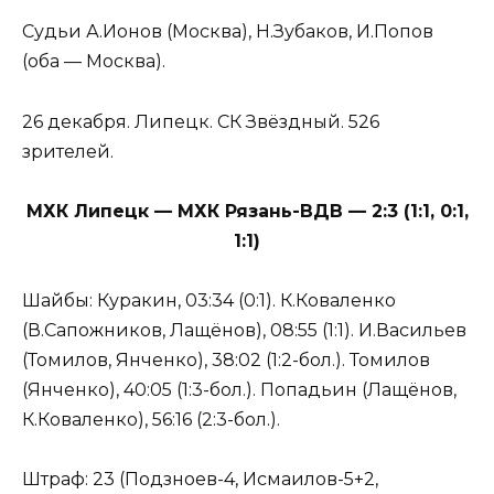
Судьи А.Ионов (Москва), Н.Зубаков, И.Попов
(оба — Москва).
26 декабря. Липецк. СК Звёздный. 526
зрителей.
МХК Липецк — МХК Рязань-ВДВ — 2:3 (1:1, 0:1,
1:1)
Шайбы: Куракин, 03:34 (0:1). К.Коваленко
(В.Сапожников, Лащёнов), 08:55 (1:1). И.Васильев
(Томилов, Янченко), 38:02 (1:2-бол.). Томилов
(Янченко), 40:05 (1:3-бол.). Попадьин (Лащёнов,
К.Коваленко), 56:16 (2:3-бол.).
Штраф: 23 (Подзноев-4, Исмаилов-5+2,