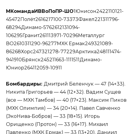
М
Команда
И
В
Во
По
П
Р-Ш
О
1Юнисон2422110121-
45472Полёт2616217100-73373Факел221311796-
68294Динамо-5762612131094-
106295Гранит261113971-70296Металлург
ВО2610311290-96277МХК Ермак249321089-
86268Хорс247321278-77229Арктика248111474-
941910Брянск245211663-1111511Динамо-
Юниор264112059-10911
Бомбардиры:
Дмитрий Беленчук — 47 (14+33).
Никита Григорьев — 44 (12+32). Вадим Сущев
(все — МХК Тамбов) — 40 (17+23). Максим Пиков
(МХК Олимпия) — 34 (20+14). Павел Савченко
(ЭкоНива-Бобров) — 33 (18+15). Игорь
Орищенко (Протон) — 33 (16+17). Михаил
Павленко (МХК Ермак) — 33 (13+20). Даниил