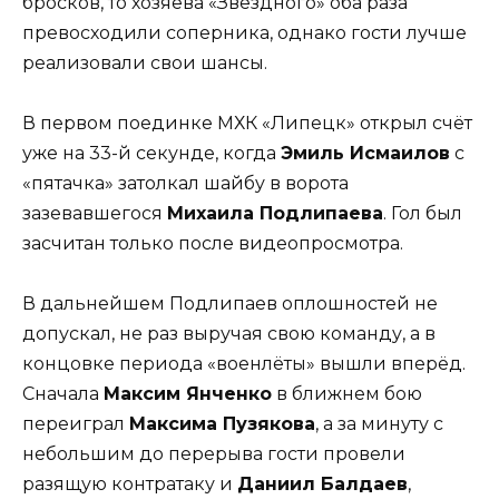
бросков, то хозяева «Звёздного» оба раза
превосходили соперника, однако гости лучше
реализовали свои шансы.
В первом поединке МХК «Липецк» открыл счёт
уже на 33-й секунде, когда
Эмиль Исмаилов
с
«пятачка» затолкал шайбу в ворота
зазевавшегося
Михаила Подлипаева
. Гол был
засчитан только после видеопросмотра.
В дальнейшем Подлипаев оплошностей не
допускал, не раз выручая свою команду, а в
концовке периода «военлёты» вышли вперёд.
Сначала
Максим Янченко
в ближнем бою
переиграл
Максима Пузякова
, а за минуту с
небольшим до перерыва гости провели
разящую контратаку и
Даниил Балдаев
,