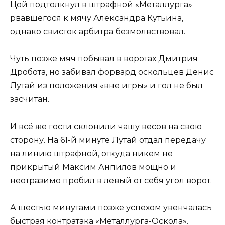
Цой подтолкнул в штрафной «Металлурга»
рвавшегося к мячу Александра Кутьина,
однако свисток арбитра безмолвствовал.
Чуть позже мяч побывал в воротах Дмитрия
Дробота, но забивал форвард оскольцев Денис
Лутай из положения «вне игры» и гол не был
засчитан.
И всё же гости склонили чашу весов на свою
сторону. На 61-й минуте Лутай отдал передачу
на линию штрафной, откуда никем не
прикрытый Максим Анпилов мощно и
неотразимо пробил в левый от себя угол ворот.
А шестью минутами позже успехом увенчалась
быстрая контратака «Металлурга-Оскола».