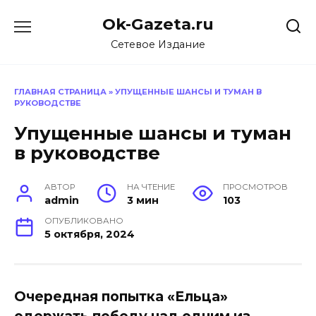
Перейти
Ok-Gazeta.ru
к
содержанию
Сетевое Издание
ГЛАВНАЯ СТРАНИЦА
»
УПУЩЕННЫЕ ШАНСЫ И ТУМАН В
РУКОВОДСТВЕ
Упущенные шансы и туман
в руководстве
АВТОР
НА ЧТЕНИЕ
ПРОСМОТРОВ
admin
3 мин
103
ОПУБЛИКОВАНО
5 октября, 2024
Очередная попытка «Ельца»
одержать победу над одним из