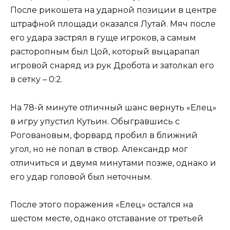
После рикошета на ударной позиции в центре
штрафной площади оказался Лутай. Мяч после
его удара застрял в гуще игроков, а самым
расторопным был Цой, который выцарапал
игровой снаряд из рук Дробота и затолкал его
в сетку – 0:2.
На 78-й минуте отличный шанс вернуть «Елец»
в игру упустил Кутьин. Обыгравшись с
Роговановым, форвард пробил в ближний
угол, но не попал в створ. Александр мог
отличиться и двумя минутами позже, однако и
его удар головой был неточным.
После этого поражения «Елец» остался на
шестом месте, однако отставание от третьей