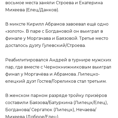
восьмое места заняли Строева и Екатерина
Михеева (Елец/Данков).
В миксте Кирилл Абрамов завоевал ещё одно
«золото». В паре с Богдановой он выиграл в
финале у Моргачава и Баязовой. Третье место
досталось дуэту Гулевский/Строева.
Реабилитировался Андрей в турнире мужских
пар, где вместе с Чернокнижниковым выиграл
финал у Моргачёва и Абрамова. Липецко-
елецкий дуэт Гостев/Гореликов стал третьим.
В женском парном разряде тройку призёров
составили Баязова/Батуркина (Липецк/Елец),
Богданова/ Сергатюк (Липецк), Нечаева/
Михеева (Доброе/Елец).