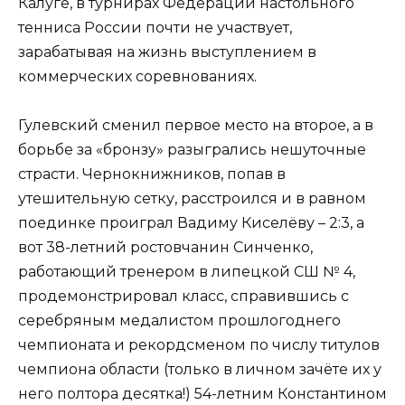
Калуге, в турнирах Федерации настольного
тенниса России почти не участвует,
зарабатывая на жизнь выступлением в
коммерческих соревнованиях.
Гулевский сменил первое место на второе, а в
борьбе за «бронзу» разыгрались нешуточные
страсти. Чернокнижников, попав в
утешительную сетку, расстроился и в равном
поединке проиграл Вадиму Киселёву – 2:3, а
вот 38-летний ростовчанин Синченко,
работающий тренером в липецкой СШ № 4,
продемонстрировал класс, справившись с
серебряным медалистом прошлогоднего
чемпионата и рекордсменом по числу титулов
чемпиона области (только в личном зачёте их у
него полтора десятка!) 54-летним Константином