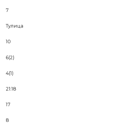
7
Тулица
10
6(2)
4(1)
21:18
17
8