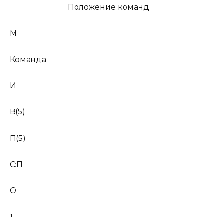
Положение команд
М
Команда
И
В(5)
П(5)
С:П
О
1