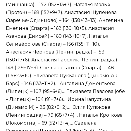
(Минчанка) – 172 (152+13+7). Наталья Малых
(Протон) – 168 (152+9+7). Анастасия Шупенёва
(Заречье-Одинцово) – 164 (138+13+13). Ангелина
Емелина (Спарта) – 162 (139+18+5). Анастасия
Азанова (Енисей) – 160 (143+10+7). Наталья
Селивёрстова (Спарта) – 156 (135+11+10).
Анастасия Чернова (Ленинградка) – 153
(130+17+6). Анастасия Гарелик (Ленинградка) –
149 (129+17+3). Светлана Гатина (Спарта) – 148
(115+23+10). Елизавета Лукьянова (Динамо-Ак
Барс) – 146 (133+11+2)… Ангелина Дементьева
(Липецк) – 107 (95+6+6)… Елизавета Павлова (обе
– Липецк) – 104 (91+7+6)… Ирина Капустина
(Динамо М) – 93 (82+9+2)… Юлия Кутюкова
(Ленинградка) – 79 (68+7+4)… Наталья Кроткова
(Локомотив) – 69 (52+13+4)… Светлана
Суховерхова (Липецк) – 69 (55+10+4)… Ольга