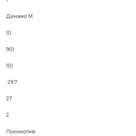
Динамо М
10
9(1)
1(1)
29:7
27
2
Локомотив