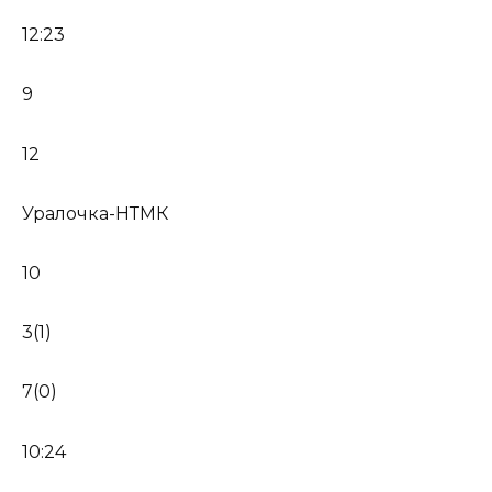
12:23
9
12
Уралочка-НТМК
10
3(1)
7(0)
10:24