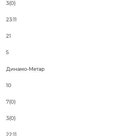
3(0)
23:11
21
5
Динамо-Метар
10
7(0)
3(0)
22:11