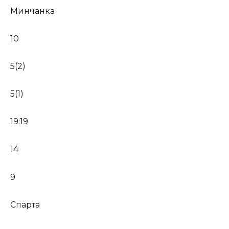
Минчанка
10
5(2)
5(1)
19:19
14
9
Спарта