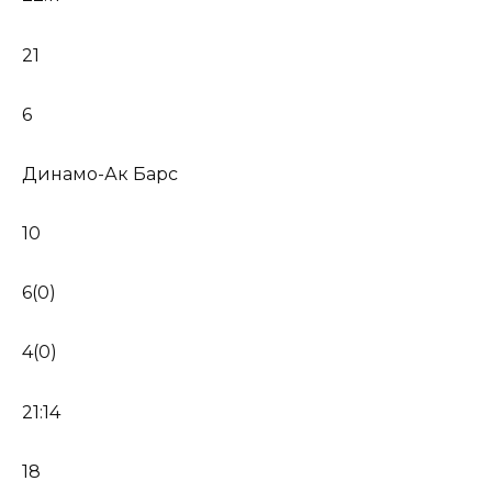
21
6
Динамо-Ак Барс
10
6(0)
4(0)
21:14
18