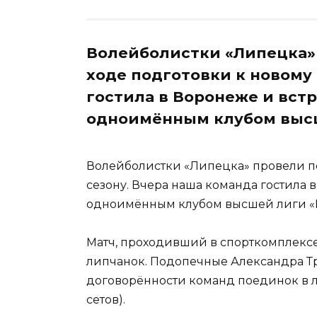
Волейболистки «Липецка»
ходе подготовки к новому
гостила в Воронеже и вст
одноимённым клубом высш
Волейболистки «Липецка» провели пе
сезону. Вчера наша команда гостила 
одноимённым клубом высшей лиги «
Матч, проходивший в спорткомплекс
липчанок. Подопечные Александра Тр
договорённости команд поединок в л
сетов).