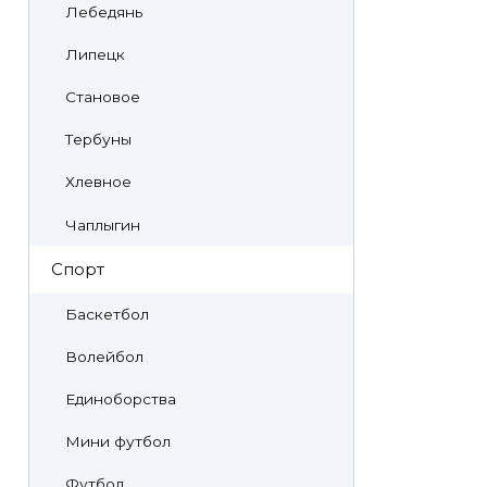
Лебедянь
Липецк
Становое
Тербуны
Хлевное
Чаплыгин
Спорт
Баскетбол
Волейбол
Единоборства
Мини футбол
Футбол