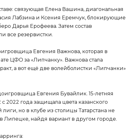
ставе: связующая Елена Вашина, диагональная
асия Лабзина и Ксения Еремчук, блокирующие
еро Дарья Ерофеева. Затем состав
ли все резервистки.
оигровщица Евгения Важнова, которая в
ате ЦФО за «Липчанку». Важнова стала
ракт, а вот ещё две волейболистки «Липчанки»
доигровщица Евгения Бувайлик. 15-летняя
с 2022 года защищала цвета казанского
иги, но в клубе из столицы Татарстана не
 в Липецке, найдя вариант в другом городе.
арринга: