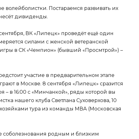
ыре волейболистки. Постараемся развивать их
инесёт дивиденды.
 сентября, ВК «Липецк» проведёт ещё один
меряется силами с женской ветеранской
 игры в СК «Чемпион» (бывший «Просмтрой») –
едстоит участие в предварительном этапе
грают в Москве. 8 сентября «Липецк» сразится
бря – в 16:00 с «Минчанкой», ряды которой вы
тка нашего клуба Светлана Суховерхова, 10
с хозяйками тура из команды МВА (Московская
ие соболезнования родным и близким