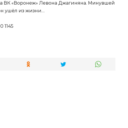
ка ВК «Воронеж» Левона Джагиняна. Минувшей
он ушёл из жизни…
0 1145