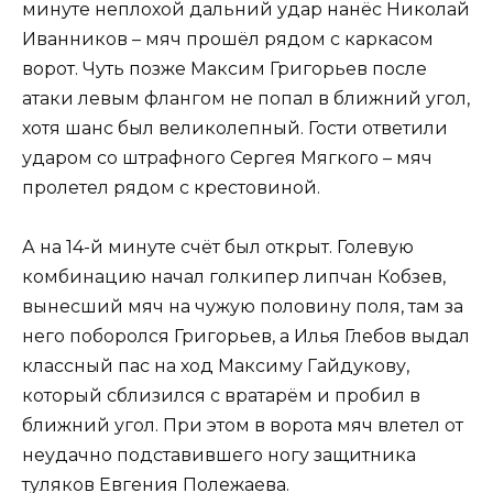
минуте неплохой дальний удар нанёс Николай
Иванников – мяч прошёл рядом с каркасом
ворот. Чуть позже Максим Григорьев после
атаки левым флангом не попал в ближний угол,
хотя шанс был великолепный. Гости ответили
ударом со штрафного Сергея Мягкого – мяч
пролетел рядом с крестовиной.
А на 14-й минуте счёт был открыт. Голевую
комбинацию начал голкипер липчан Кобзев,
вынесший мяч на чужую половину поля, там за
него поборолся Григорьев, а Илья Глебов выдал
классный пас на ход Максиму Гайдукову,
который сблизился с вратарём и пробил в
ближний угол. При этом в ворота мяч влетел от
неудачно подставившего ногу защитника
туляков Евгения Полежаева.