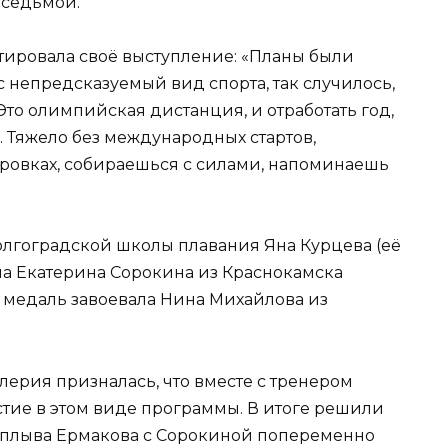
 седьмой.
тировала своё выступление: «Планы были
с непредсказуемый вид спорта, так случилось,
Это олимпийская дистанция, и отработать год,
. Тяжело без международных стартов,
ровках, собираешься с силами, напоминаешь
лгоградской школы плавания Яна Курцева (её
няла Екатерина Сорокина из Краснокамска
ую медаль завоевала Нина Михайлова из
лерия призналась, что вместе с тренером
стие в этом виде программы. В итоге решили
 заплыва Ермакова с Сорокиной попеременно