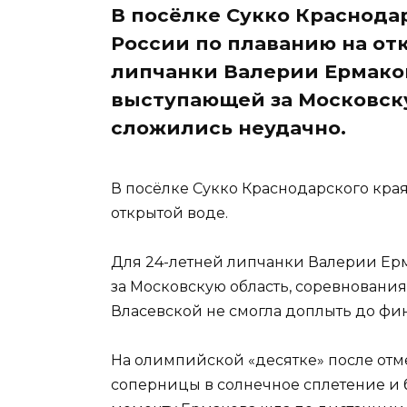
В посёлке Сукко Краснода
России по плаванию на от
липчанки Валерии Ермако
выступающей за Московску
сложились неудачно.
В посёлке Сукко Краснодарского кра
открытой воде.
Для 24-летней липчанки Валерии Ер
за Московскую область, соревновани
Власевской не смогла доплыть до фин
На олимпийской «десятке» после отме
соперницы в солнечное сплетение и 