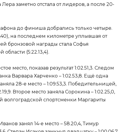
 Лера заметно отстала от лидеров, а после 20-
рафона до финиша добрались только четыре.
0,40), на последнем километре уплывшая от
ицей бронзовой награды стала Софья
области (5:22.13,4).
тое место, показав результат 1:02.51,3. Следом
ка Варвара Харченко – 1:02.53,8. Ещё одна
яла 28-е место – 1:09.53,3. Победительницей,
.19,9. Второе место заняла Сорокина – 1:02.25,0,
ой волгоградской спортсменки Маргариты
анов занял 14-е место – 58.20,4, Тимур
6, Степан Исаков замкнул двадцатку – 1:00.06,7.