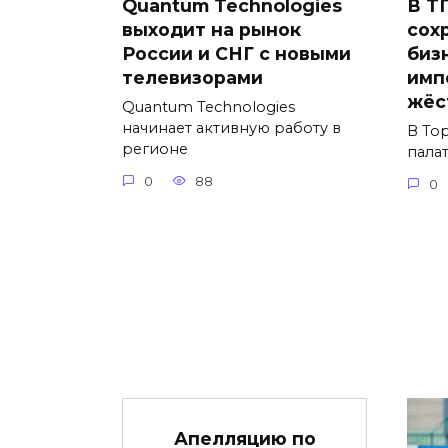
Quantum Technologies
В Т
выходит на рынок
сох
России и СНГ с новыми
биз
телевизорами
имп
жёс
Quantum Technologies
начинает активную работу в
В То
регионе
пала
0
88
0
Апелляцию по