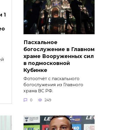
 1
ео
Пасхальное
богослужение в Главном
храме Вооруженных сил
ей
в подмосковной
Кубинке
Фотоотчёт с пасхального
богослужения из Главного
храма ВС РФ.
0
249