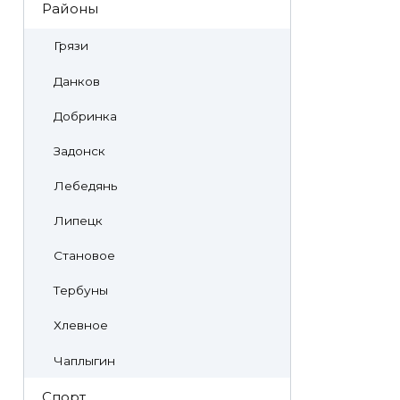
Районы
Грязи
Данков
Добринка
Задонск
Лебедянь
Липецк
Становое
Тербуны
Хлевное
Чаплыгин
Спорт