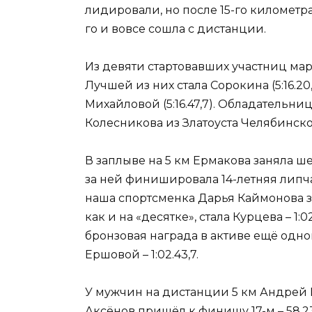
лидировали, но после 15-го километра
го и вовсе сошла с дистанции.
Из девяти стартовавших участниц ма
Лучшей из них стала Сорокина (5:16.2
Михайловой (5:16.47,7). Обладательн
Колесникова из Златоуста Челябинской 
В заплыве на 5 км Ермакова заняла шес
за ней финишировала 14-летняя липчан
наша спортсменка Дарья Каймонова зан
как и на «десятке», стала Курцева – 1:02
бронзовая награда в активе ещё одн
Ершовой – 1:02.43,7.
У мужчин на дистанции 5 км Андрей Ив
Аксёнов пришёл к финишу 17-м – 58.23,