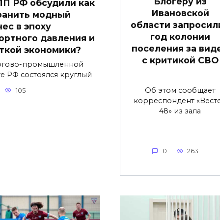
Блогеру из
ПП РФ обсудили как
Ивановской
ранить модный
области запросили
нес в эпоху
год колонии
ортного давления и
поселения за вид
ткой экономики?
с критикой СВО
ргово-промышленной
те РФ состоялся круглый
Об этом сообщает
105
корреспондент «Вест
48» из зала
0
263