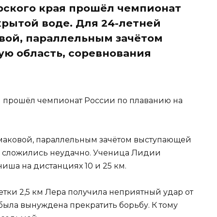
рского края прошёл чемпионат
крытой воде. Для 24-летней
вой, параллельным зачётом
ю область, соревнования
я прошёл чемпионат России по плаванию на
маковой, параллельным зачётом выступающей
я сложились неудачно. Ученица Лидии
иша на дистанциях 10 и 25 км.
тки 2,5 км Лера получила неприятный удар от
была вынуждена прекратить борьбу. К тому