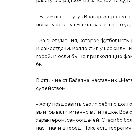
работу, а страдаем из-за какой-то су
– В зимнюю паузу «Волгарь» провёл 
покинула зону вылета. За счёт чего уд
– За счёт умения, которое футболисты 
и самоотдачи. Коллектив у нас сильны
горой. И если бы не привходящие фак
бы.
В отличие от Бабаяна, наставник «Ме
судейством.
– Хочу поздравить своих ребят с до
выигрывали именно в Липецке. Все с
характером, самоотдачей. Спасибо 
нас, гнали вперёд. Пока есть теорети