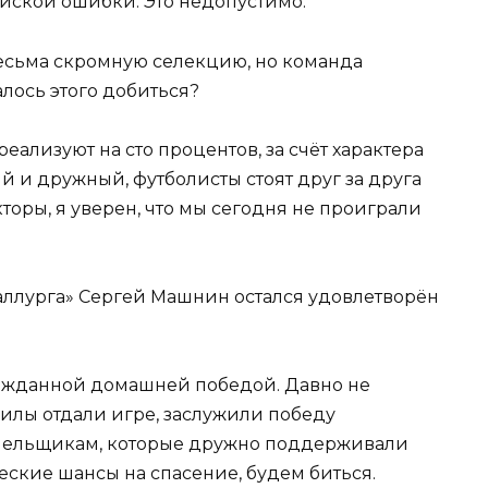
дейской ошибки. Это недопустимо.
весьма скромную селекцию, но команда
алось этого добиться?
реализуют на сто процентов, за счёт характера
й и дружный, футболисты стоят друг за друга
торы, я уверен, что мы сегодня не проиграли
таллурга» Сергей Машнин остался удовлетворён
лгожданной домашней победой. Давно не
илы отдали игре, заслужили победу
болельщикам, которые дружно поддерживали
ческие шансы на спасение, будем биться.