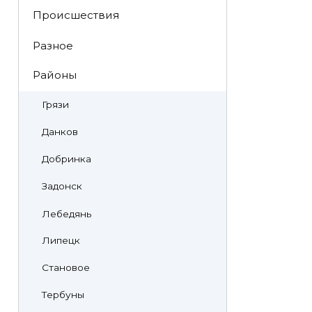
Происшествия
Разное
Районы
Грязи
Данков
Добринка
Задонск
Лебедянь
Липецк
Становое
Тербуны