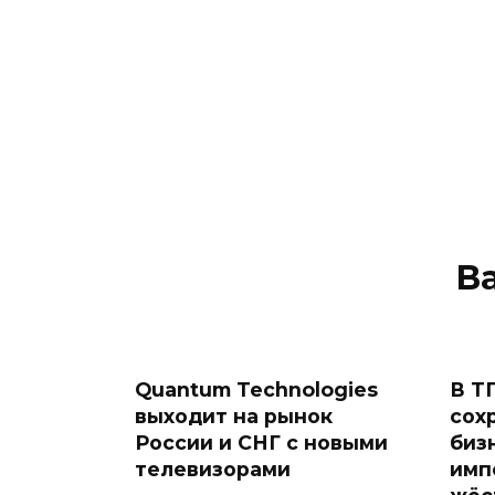
В
Quantum Technologies
В Т
выходит на рынок
сох
России и СНГ с новыми
биз
телевизорами
имп