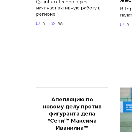
жёс
Quantum Technologies
начинает активную работу в
В То
регионе
пала
0
88
0
Апелляцию по
новому делу против
фигуранта дела
“Сети”* Максима
Иванкина**