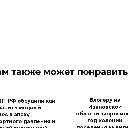
ам также может понравить
Блогеру из
ПП РФ обсудили как
Ивановской
ранить модный
области запросили
нес в эпоху
год колонии
ортного давления и
поселения за вид