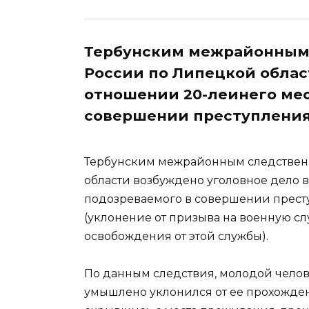
Тербунским межрайонным 
России по Липецкой облас
отношении 20-леинего мес
совершении преступления, 
Тербунским межрайонным следствен
области возбуждено уголовное дело 
подозреваемого в совершении преступ
(уклонение от призыва на военную сл
освобождения от этой службы).
По данным следствия, молодой челов
умышлено уклонился от ее прохожден