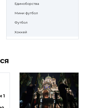
Единоборства
Мини футбол
Футбол
Хоккей
ся
 1
ео