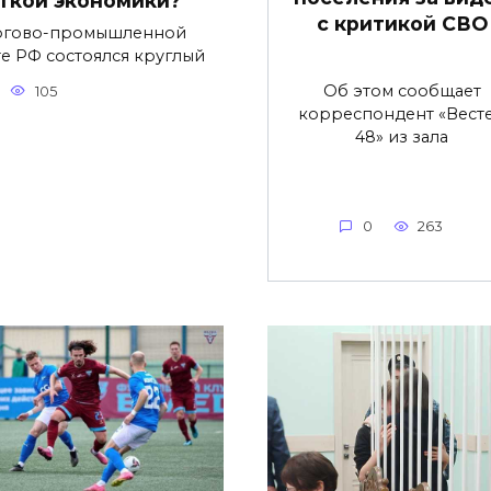
ткой экономики?
с критикой СВО
ргово-промышленной
те РФ состоялся круглый
Об этом сообщает
105
корреспондент «Вест
48» из зала
0
263