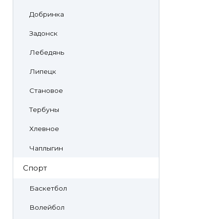
Добринка
Задонск
Лебедянь
Липецк
Становое
Тербуны
Хлевное
Чаплыгин
Спорт
Баскетбол
Волейбол