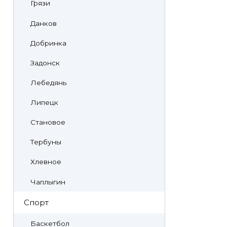
Грязи
Данков
Добринка
Задонск
Лебедянь
Липецк
Становое
Тербуны
Хлевное
Чаплыгин
Спорт
Баскетбол