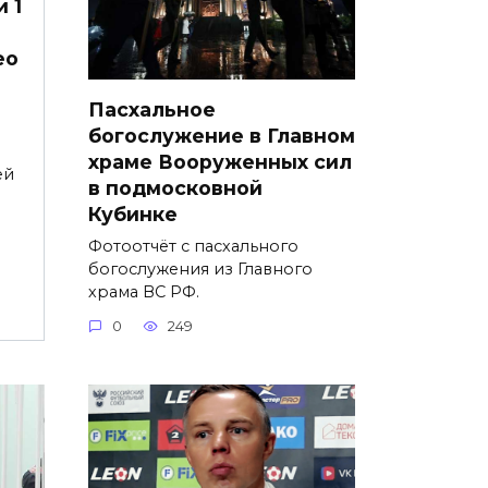
 1
ео
Пасхальное
богослужение в Главном
храме Вооруженных сил
ей
в подмосковной
Кубинке
Фотоотчёт с пасхального
богослужения из Главного
храма ВС РФ.
0
249