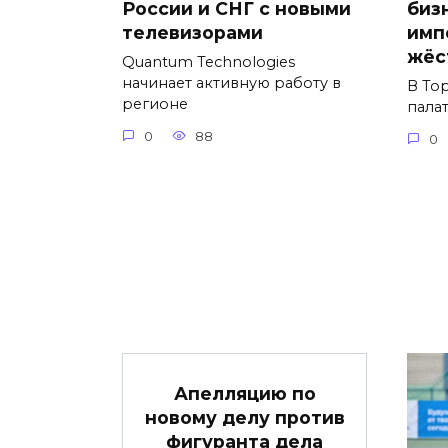
России и СНГ с новыми
биз
телевизорами
имп
жёс
Quantum Technologies
начинает активную работу в
В То
регионе
пала
0
88
0
Апелляцию по
новому делу против
фигуранта дела