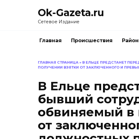
Перейти
Ok-Gazeta.ru
к
содержанию
Сетевое Издание
Главная
Происшествия
Райо
ГЛАВНАЯ СТРАНИЦА
»
В ЕЛЬЦЕ ПРЕДСТАНЕТ ПЕР
ПОЛУЧЕНИИ ВЗЯТКИ ОТ ЗАКЛЮЧЕННОГО И ПРЕ
В Ельце предс
бывший сотруд
обвиняемый в 
от заключенно
должностных 