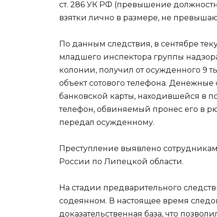
ст. 286 УК РФ (превышение должностны
взятки лично в размере, не превышаю
По данным следствия, в сентябре те
младшего инспектора группы надзора
колонии, получил от осужденного 9 т
объект сотового телефона. Денежные
банковской карты, находившейся в п
телефон, обвиняемый пронес его в р
передал осужденному.
Преступление выявлено сотрудникам
России по Липецкой области.
На стадии предварительного следств
содеянном. В настоящее время следо
доказательственная база, что позвол