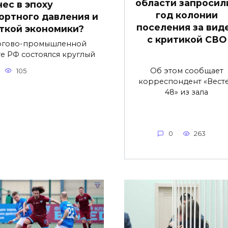
области запросили
нес в эпоху
год колонии
ортного давления и
поселения за вид
ткой экономики?
с критикой СВО
ргово-промышленной
те РФ состоялся круглый
Об этом сообщает
105
корреспондент «Вест
48» из зала
0
263