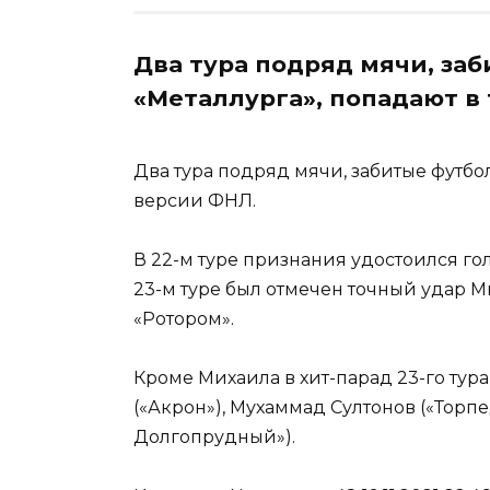
Два тура подряд мячи, за
«Металлурга», попадают в 
Два тура подряд мячи, забитые футбол
версии ФНЛ.
В 22-м туре признания удостоился гол
23-м туре был отмечен точный удар М
«Ротором».
Кроме Михаила в хит-парад 23-го тура
(«Акрон»), Мухаммад Султонов («Торп
Долгопрудный»).