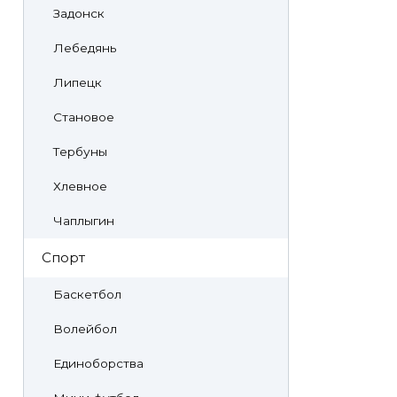
Задонск
Лебедянь
Липецк
Становое
Тербуны
Хлевное
Чаплыгин
Спорт
Баскетбол
Волейбол
Единоборства