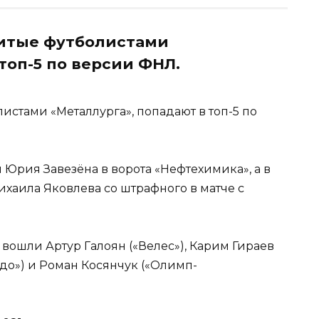
битые футболистами
топ-5 по версии ФНЛ.
истами «Металлурга», попадают в топ-5 по
 Юрия Завезёна в ворота «Нефтехимика», а в
ихаила Яковлева со штрафного в матче с
 вошли Артур Галоян («Велес»), Карим Гираев
едо») и Роман Косянчук («Олимп-