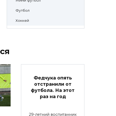
Мини футбол
Футбол
Хоккей
ся
Федчука опять
отстранили от
футбола. На этот
раз на год
29-летний воспитанник