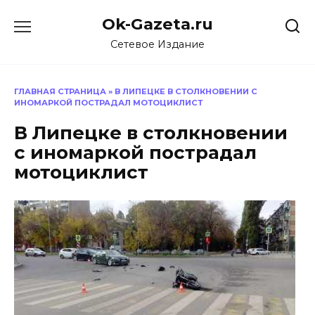
Перейти
Ok-Gazeta.ru
к
содержанию
Сетевое Издание
ГЛАВНАЯ СТРАНИЦА
»
В ЛИПЕЦКЕ В СТОЛКНОВЕНИИ С
ИНОМАРКОЙ ПОСТРАДАЛ МОТОЦИКЛИСТ
В Липецке в столкновении
с иномаркой пострадал
мотоциклист