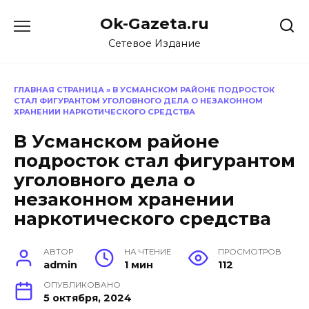
Перейти
Ok-Gazeta.ru
к
содержанию
Сетевое Издание
ГЛАВНАЯ СТРАНИЦА
»
В УСМАНСКОМ РАЙОНЕ ПОДРОСТОК
СТАЛ ФИГУРАНТОМ УГОЛОВНОГО ДЕЛА О НЕЗАКОННОМ
ХРАНЕНИИ НАРКОТИЧЕСКОГО СРЕДСТВА
В Усманском районе
подросток стал фигурантом
уголовного дела о
незаконном хранении
наркотического средства
АВТОР
НА ЧТЕНИЕ
ПРОСМОТРОВ
admin
1 мин
112
ОПУБЛИКОВАНО
5 октября, 2024