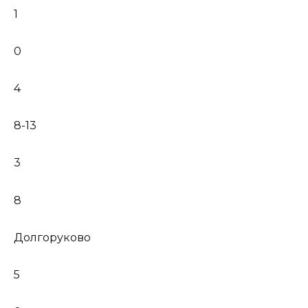
1
0
4
8-13
3
8
Долгоруково
5