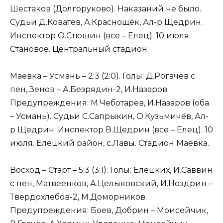
Шестаков (Долгоруково). Наказаний не было.
Судьи Д.Коватёв, А.Краснощёк, Ал-р Щедрин.
Инспектор О.Стюшин (все – Елец). 10 июля.
Становое. Центральный стадион.
Маёвка – Усмань – 2:3 (2:0). Голы: Д.Рогачёв с
пен, Зенов – А.Безрядин-2, И.Назаров.
Предупреждения: М.Чеботарёв, И.Назаров (оба
– Усмань). Судьи С.Сапрыкин, О.Кузьмичёв, Ал-
р Щедрин. Инспектор В.Щедрин (все – Елец). 10
июля. Елецкий район, с.Лавы. Стадион Маёвка.
Восход – Старт – 5:3 (3:1). Голы: Елецких, И.Саввин
с пен, Матвеенков, А.Целыковский, И.Ноздрин –
Твердохлебов-2, М.Доморников.
Предупреждения: Боев, Добрин – Моисейчик,