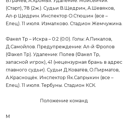
В.Грачёв, А.Хромых. Удаление: Моисейчик
(Старт), 78 (2ж.). Судьи В.Щедрин, А.Шевяков,
Ал-р Щедрин. Инспектор О.Стюшин (все –
Елец). 11 июля. Измалково. Стадион Жемчужина.
Факел Тр – Искра – 0:2 (0:0). Голы: А.Пикалов,
Д.Самойлов. Предупреждение: Ал-й Фролов
(Факел Тр). Удаление: Полев (Факел Тр,
запасной игрок), 41 (нецензурная брань в адрес
главного судьи). Судьи Д.Коватёв, О.Пирматов,
А.Краснощёк. Инспектор Як.Сапрыкин (все –
Елец). 11 июля. Тербуны. Стадион КСК.
Положение команд
М