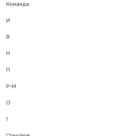
Команда
И
В
Н
П
Р-М
О
1
Становое