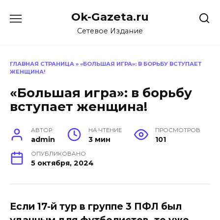
Перейти
Ok-Gazeta.ru
к
содержанию
Сетевое Издание
ГЛАВНАЯ СТРАНИЦА
»
«БОЛЬШАЯ ИГРА»: В БОРЬБУ ВСТУПАЕТ
ЖЕНЩИНА!
«Большая игра»: в борьбу
вступает женщина!
АВТОР
НА ЧТЕНИЕ
ПРОСМОТРОВ
admin
3 мин
101
ОПУБЛИКОВАНО
5 октября, 2024
Если 17-й тур в группе 3 ПФЛ был
удачным для футболистов, то уже