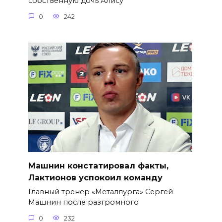
собственную дочь Алису
0
242
Машнин констатировал факты,
Лактионов успокоил команду
Главный тренер «Металлурга» Сергей
Машнин после разгромного
0
232