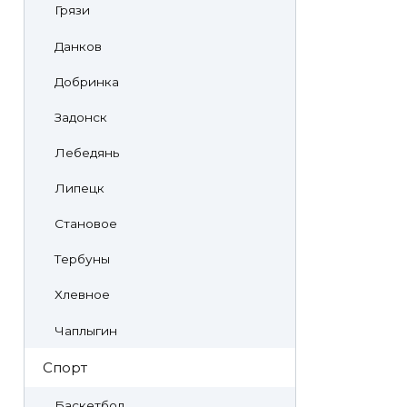
Грязи
Данков
Добринка
Задонск
Лебедянь
Липецк
Становое
Тербуны
Хлевное
Чаплыгин
Спорт
Баскетбол