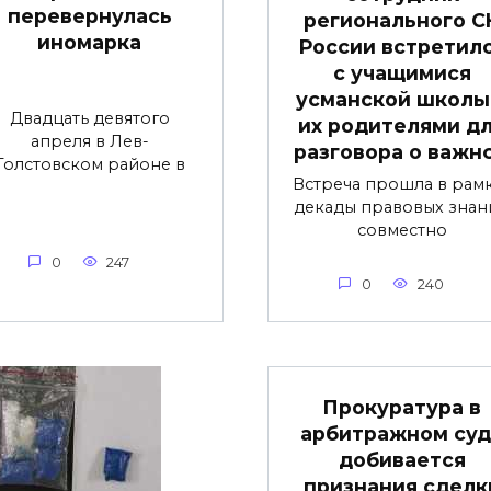
перевернулась
регионального С
иномарка
России встретил
с учащимися
усманской школы
Двадцать девятого
их родителями д
апреля в Лев-
разговора о важн
Толстовском районе в
Встреча прошла в рам
декады правовых знан
совместно
0
247
0
240
Прокуратура в
арбитражном суд
добивается
признания сделк