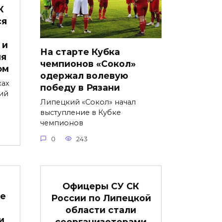
К
ся
 и
На старте Кубка
ля
чемпионов «Сокол»
oм
одержал волевую
ках
победу в Рязани
ий
Липецкий «Сокол» начал
выступление в Кубке
чемпионов
0
243
Офицеры СУ СК
е
России по Липецкой
области стали
и
соорганизоторами