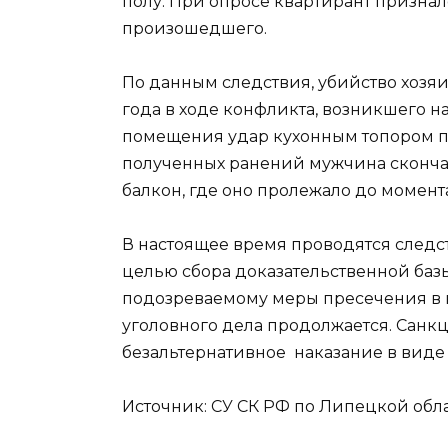
полу. При опросе квартирант признал
произошедшего.
По данным следствия, убийство хозя
года в ходе конфликта, возникшего н
помещения удар кухонным топором по 
полученных ранений мужчина скончал
балкон, где оно пролежало до момент
В настоящее время проводятся следс
целью сбора доказательственной баз
подозреваемому меры пресечения в 
уголовного дела продолжается. Санк
безальтернативное наказание в виде 
Источник: СУ СК РФ по Липецкой област