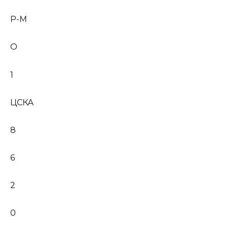
Р-М
О
1
ЦСКА
8
6
2
0