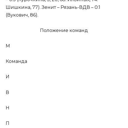
Шишкина, 77). Зенит – Рязань-ВДВ – 0:1
(Вукович, 86).
Положение команд
М
Команда
И
В
Н
П