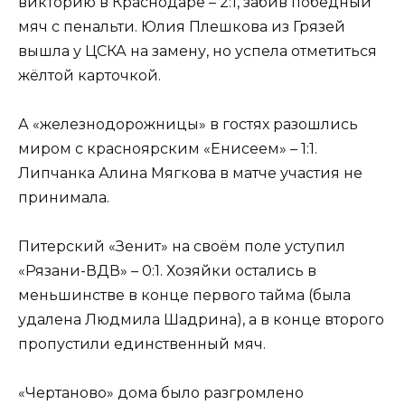
викторию в Краснодаре – 2:1, забив победный
мяч с пенальти. Юлия Плешкова из Грязей
вышла у ЦСКА на замену, но успела отметиться
жёлтой карточкой.
А «железнодорожницы» в гостях разошлись
миром с красноярским «Енисеем» – 1:1.
Липчанка Алина Мягкова в матче участия не
принимала.
Питерский «Зенит» на своём поле уступил
«Рязани-ВДВ» – 0:1. Хозяйки остались в
меньшинстве в конце первого тайма (была
удалена Людмила Шадрина), а в конце второго
пропустили единственный мяч.
«Чертаново» дома было разгромлено