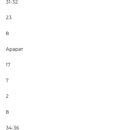
31-32
23
8
Арарат
17
7
2
8
34-36