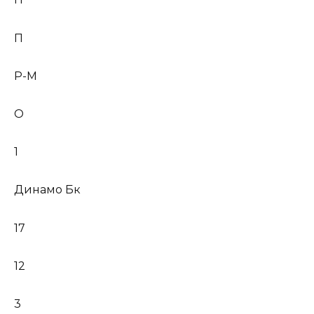
П
Р-М
О
1
Динамо Бк
17
12
3