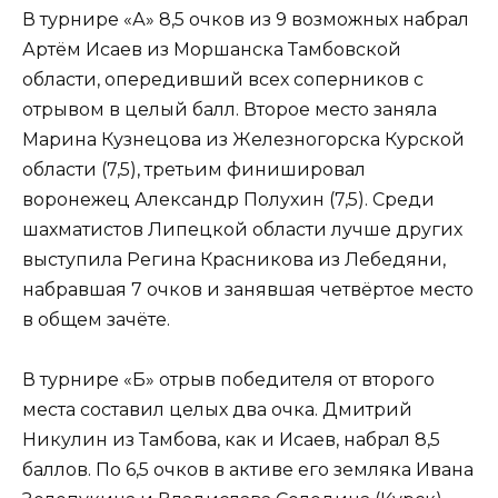
В турнире «А» 8,5 очков из 9 возможных набрал
Артём Исаев из Моршанска Тамбовской
области, опередивший всех соперников с
отрывом в целый балл. Второе место заняла
Марина Кузнецова из Железногорска Курской
области (7,5), третьим финишировал
воронежец Александр Полухин (7,5). Среди
шахматистов Липецкой области лучше других
выступила Регина Красникова из Лебедяни,
набравшая 7 очков и занявшая четвёртое место
в общем зачёте.
В турнире «Б» отрыв победителя от второго
места составил целых два очка. Дмитрий
Никулин из Тамбова, как и Исаев, набрал 8,5
баллов. По 6,5 очков в активе его земляка Ивана