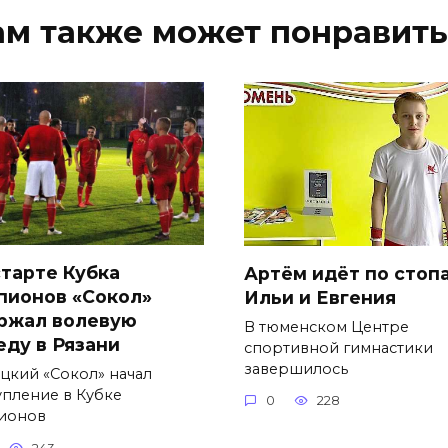
ам также может понравить
старте Кубка
Артём идёт по стоп
пионов «Сокол»
Ильи и Евгения
ржал волевую
В тюменском Центре
еду в Рязани
спортивной гимнастики
завершилось
цкий «Сокол» начал
упление в Кубке
0
228
ионов