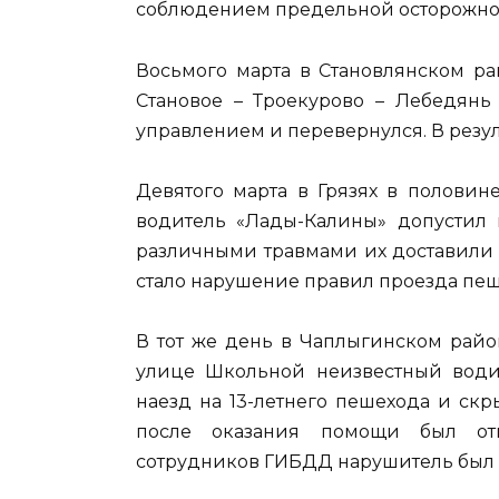
соблюдением предельной осторожно
Восьмого марта в Становлянском ра
Становое – Троекурово – Лебедянь
управлением и перевернулся. В резу
Девятого марта в Грязях в половин
водитель «Лады-Калины» допустил н
различными травмами их доставили
стало нарушение правил проезда пеш
В тот же день в Чаплыгинском райо
улице Школьной неизвестный водит
наезд на 13-летнего пешехода и скр
после оказания помощи был отп
сотрудников ГИБДД нарушитель был з