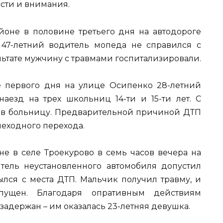
сти и внимания.
йоне в половине третьего дня на автодороге
 47-летний водитель мопеда не справился с
льтате мужчину с травмами госпитализировали.
е первого дня на улице Осипенко 28-летний
аезд на трех школьниц 14-ти и 15-ти лет. С
 в больницу. Предварительной причиной ДТП
еходного перехода.
не в селе Троекурово в семь часов вечера на
ель неустановленного автомобиля допустил
ылся с места ДТП. Мальчик получил травму, и
ущен. Благодаря опративным действиям
адержан – им оказалась 23-летняя девушка.