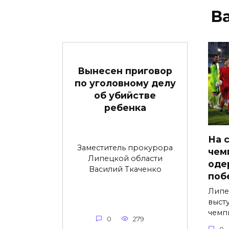
В
Вынесен приговор
по уголовному делу
об убийстве
ребенка
На 
Заместитель прокурора
чем
Липецкой области
оде
Василий Ткаченко
поб
Липе
выст
чемп
0
279