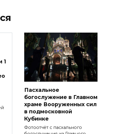
ся
 1
ео
Пасхальное
богослужение в Главном
храме Вооруженных сил
ей
в подмосковной
Кубинке
Фотоотчёт с пасхального
богослужения из Главного