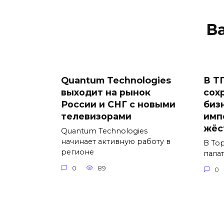
В
Quantum Technologies
В Т
выходит на рынок
сох
России и СНГ с новыми
биз
телевизорами
имп
жёс
Quantum Technologies
начинает активную работу в
В То
регионе
пала
0
89
0