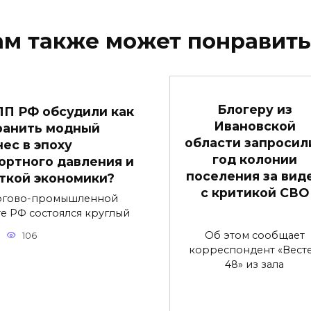
ам также может понравить
Блогеру из
ПП РФ обсудили как
Ивановской
ранить модный
области запросили
нес в эпоху
год колонии
ортного давления и
поселения за вид
ткой экономики?
с критикой СВО
ргово-промышленной
те РФ состоялся круглый
Об этом сообщает
106
корреспондент «Вест
48» из зала