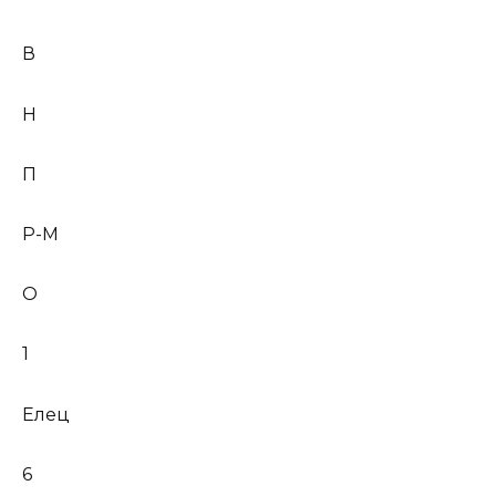
В
Н
П
Р-М
О
1
Елец
6