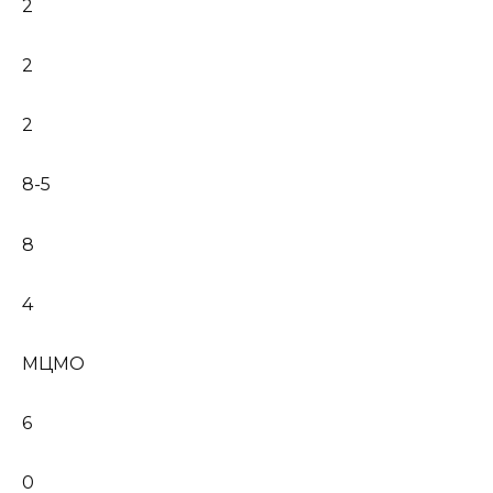
2
2
2
8-5
8
4
МЦМО
6
0