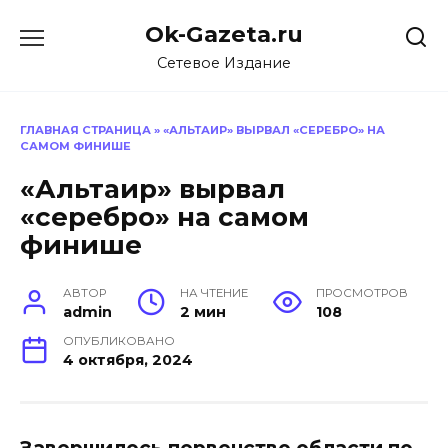
Перейти
Ok-Gazeta.ru
к
содержанию
Сетевое Издание
ГЛАВНАЯ СТРАНИЦА
»
«АЛЬТАИР» ВЫРВАЛ «СЕРЕБРО» НА
САМОМ ФИНИШЕ
«Альтаир» вырвал
«серебро» на самом
финише
АВТОР
НА ЧТЕНИЕ
ПРОСМОТРОВ
admin
2 мин
108
ОПУБЛИКОВАНО
4 октября, 2024
Завершилось первенство области по