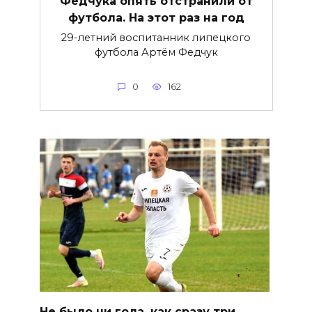
Федчука опять отстранили от
футбола. На этот раз на год
29-летний воспитанник липецкого
футбола Артём Федчук
0
162
Не было ни гола, как сразу три