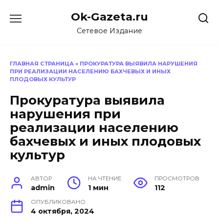
Перейти
Ok-Gazeta.ru
к
содержанию
Сетевое Издание
ГЛАВНАЯ СТРАНИЦА
»
ПРОКУРАТУРА ВЫЯВИЛА НАРУШЕНИЯ
ПРИ РЕАЛИЗАЦИИ НАСЕЛЕНИЮ БАХЧЕВЫХ И ИНЫХ
ПЛОДОВЫХ КУЛЬТУР
Прокуратура выявила
нарушения при
реализации населению
бахчевых и иных плодовых
культур
АВТОР
НА ЧТЕНИЕ
ПРОСМОТРОВ
admin
1 мин
112
ОПУБЛИКОВАНО
4 октября, 2024