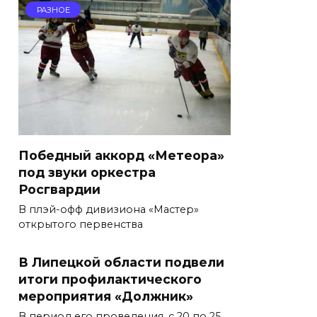
РАЗНОЕ
Победный аккорд «Метеора»
под звуки оркестра
Росгвардии
В плэй-офф дивизиона «Мастер»
открытого первенства
В Липецкой области подвели
итоги профилактического
мероприятия «Должник»
В период его проведения, с 20 по 25