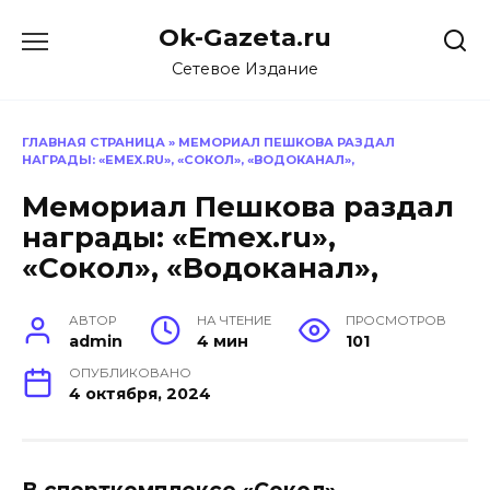
Перейти
Ok-Gazeta.ru
к
содержанию
Сетевое Издание
ГЛАВНАЯ СТРАНИЦА
»
МЕМОРИАЛ ПЕШКОВА РАЗДАЛ
НАГРАДЫ: «EMEX.RU», «СОКОЛ», «ВОДОКАНАЛ»,
Мемориал Пешкова раздал
награды: «Emex.ru»,
«Сокол», «Водоканал»,
АВТОР
НА ЧТЕНИЕ
ПРОСМОТРОВ
admin
4 мин
101
ОПУБЛИКОВАНО
4 октября, 2024
В спорткомплексе «Сокол»