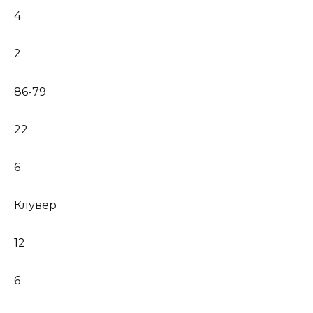
4
2
86-79
22
6
Клувер
12
6