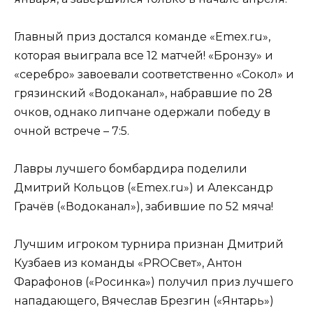
Главный приз достался команде «Emex.ru»,
которая выиграла все 12 матчей! «Бронзу» и
«серебро» завоевали соответственно «Сокол» и
грязинский «Водоканал», набравшие по 28
очков, однако липчане одержали победу в
очной встрече – 7:5.
Лавры лучшего бомбардира поделили
Дмитрий Кольцов («Emex.ru») и Александр
Грачёв («Водоканал»), забившие по 52 мяча!
Лучшим игроком турнира признан Дмитрий
Кузбаев из команды «PROСвет», Антон
Фарафонов («Росинка») получил приз лучшего
нападающего, Вячеслав Брезгин («Янтарь»)