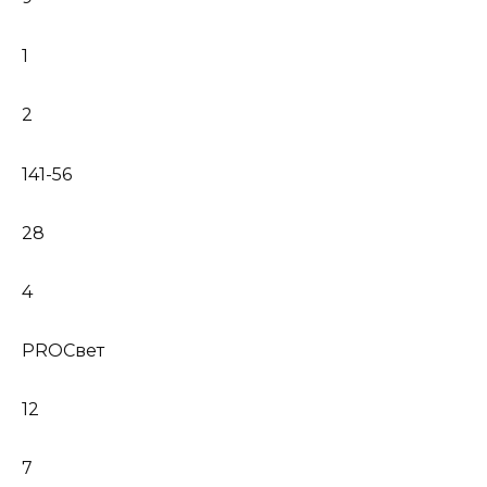
1
2
141-56
28
4
PROСвет
12
7