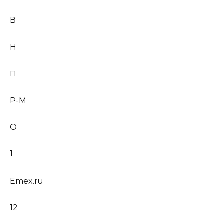
В
Н
П
Р-М
О
1
Emex.ru
12