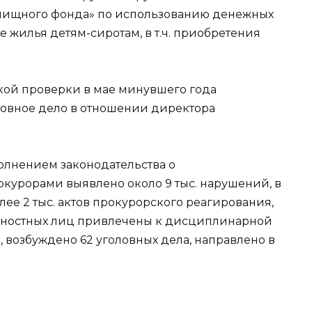
лищного фонда» по использованию денежных
 жилья детям-сиротам, в т.ч. приобретения
кой проверки в мае минувшего года
ловное дело в отношении директора
сполнением законодательства о
курорами выявлено около 9 тыс. нарушений, в
лее 2 тыс. актов прокурорского реагирования,
лжностных лиц привлечены к дисциплинарной
 возбуждено 62 уголовных дела, направлено в