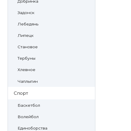
Добринка
Задонск
Лебедянь
Липецк
Становое
Тербуны
Хлевное
Чаплыгин
Спорт
Баскетбол
Волейбол
Единоборства