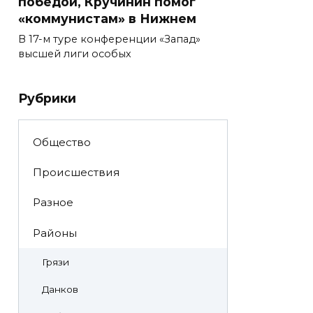
победой, Кручинин помог
«коммунистам» в Нижнем
В 17-м туре конференции «Запад»
высшей лиги особых
Рубрики
Общество
Происшествия
Разное
Районы
Грязи
Данков