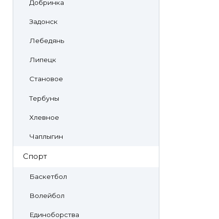
Добринка
Задонск
Лебедянь
Липецк
Становое
Тербуны
Хлевное
Чаплыгин
Спорт
Баскетбол
Волейбол
Единоборства