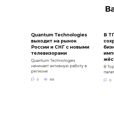
В
Quantum Technologies
В Т
выходит на рынок
сох
России и СНГ с новыми
биз
телевизорами
имп
жёс
Quantum Technologies
начинает активную работу в
В То
регионе
пала
0
88
0