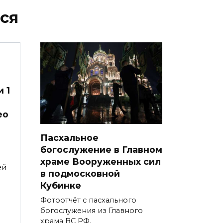
ся
 1
ео
Пасхальное
богослужение в Главном
храме Вооруженных сил
ей
в подмосковной
Кубинке
Фотоотчёт с пасхального
богослужения из Главного
храма ВС РФ.