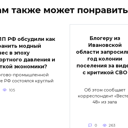
ам также может понравить
Блогеру из
ПП РФ обсудили как
Ивановской
ранить модный
области запросили
нес в эпоху
год колонии
ортного давления и
поселения за вид
ткой экономики?
с критикой СВО
ргово-промышленной
те РФ состоялся круглый
Об этом сообщает
105
корреспондент «Вест
48» из зала
0
263