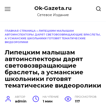
Перейти
Ok-Gazeta.ru
к
содержанию
Сетевое Издание
ГЛАВНАЯ СТРАНИЦА
»
ЛИПЕЦКИМ МАЛЫШАМ
АВТОИНСПЕКТОРЫ ДАРЯТ СВЕТОВОЗВРАЩАЮЩИЕ БРАСЛЕТЫ,
А УСМАНСКИЕ ШКОЛЬНИКИ ГОТОВЯТ ТЕМАТИЧЕСКИЕ
ВИДЕОРОЛИКИ
Липецким малышам
автоинспекторы дарят
световозвращающие
браслеты, а усманские
школьники готовят
тематические видеоролики
АВТОР
НА ЧТЕНИЕ
ПРОСМОТРОВ
admin
1 мин
117