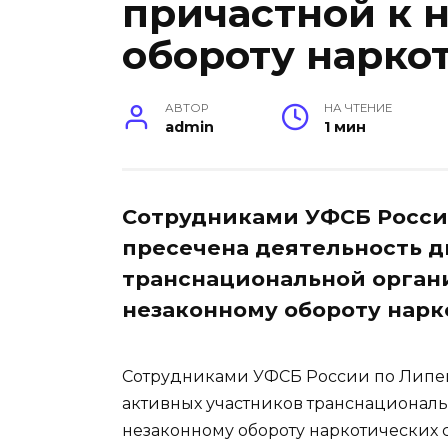
причастной к 
обороту нарко
АВТОР
НА ЧТЕНИЕ
admin
1 мин
Сотрудниками УФСБ Росси
пресечена деятельность д
транснациональной органи
незаконному обороту нарк
Сотрудниками УФСБ России по Липец
активных участников транснациональ
незаконному обороту наркотических с