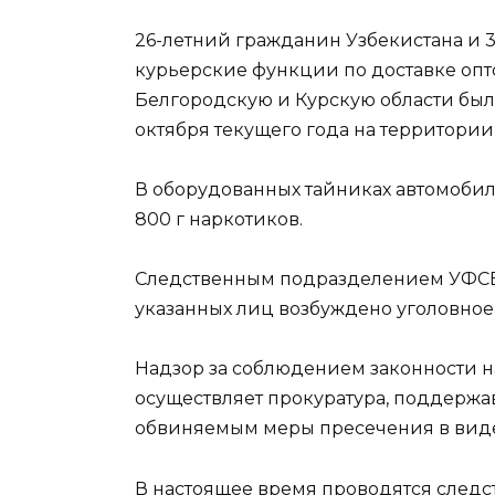
26-летний гражданин Узбекистана и
курьерские функции по доставке опт
Белгородскую и Курскую области бы
октября текущего года на территории
В оборудованных тайниках автомобил
800 г наркотиков.
Следственным подразделением УФСБ
указанных лиц возбуждено уголовное дело 
Надзор за соблюдением законности на
осуществляет прокуратура, поддержа
обвиняемым меры пресечения в виде
В настоящее время проводятся след