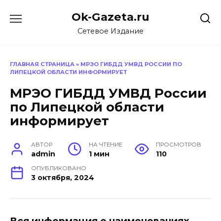
Перейти
Ok-Gazeta.ru
к
содержанию
Сетевое Издание
ГЛАВНАЯ СТРАНИЦА
»
МРЭО ГИБДД УМВД РОССИИ ПО
ЛИПЕЦКОЙ ОБЛАСТИ ИНФОРМИРУЕТ
МРЭО ГИБДД УМВД России
по Липецкой области
информирует
АВТОР
НА ЧТЕНИЕ
ПРОСМОТРОВ
admin
1 мин
110
ОПУБЛИКОВАНО
3 октября, 2024
Вся информация о наименованиях