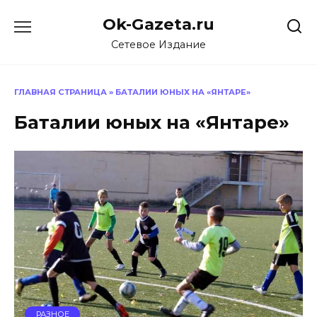
Перейти
Ok-Gazeta.ru
к
содержанию
Сетевое Издание
ГЛАВНАЯ СТРАНИЦА
»
БАТАЛИИ ЮНЫХ НА «ЯНТАРЕ»
Баталии юных на «Янтаре»
РАЗНОЕ