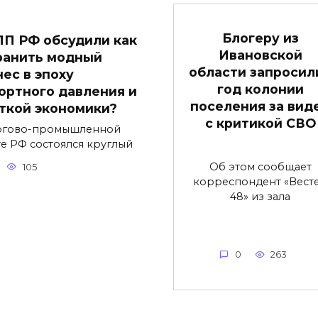
Блогеру из
ПП РФ обсудили как
Ивановской
ранить модный
области запросили
нес в эпоху
год колонии
ортного давления и
поселения за вид
ткой экономики?
с критикой СВО
ргово-промышленной
те РФ состоялся круглый
Об этом сообщает
105
корреспондент «Вест
48» из зала
0
263