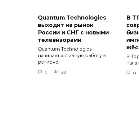
Quantum Technologies
В Т
выходит на рынок
сох
России и СНГ с новыми
биз
телевизорами
имп
жёс
Quantum Technologies
начинает активную работу в
В То
регионе
пала
0
88
0