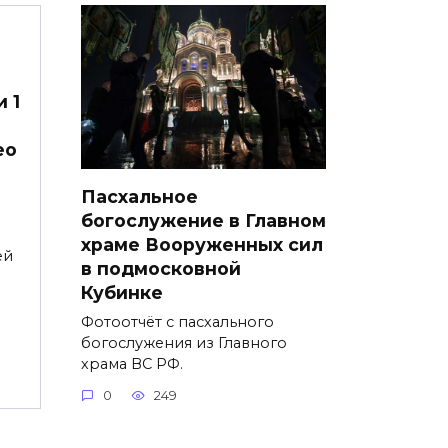
 1
ео
Пасхальное
богослужение в Главном
храме Вооруженных сил
ей
в подмосковной
Кубинке
Фотоотчёт с пасхального
богослужения из Главного
храма ВС РФ.
0
249