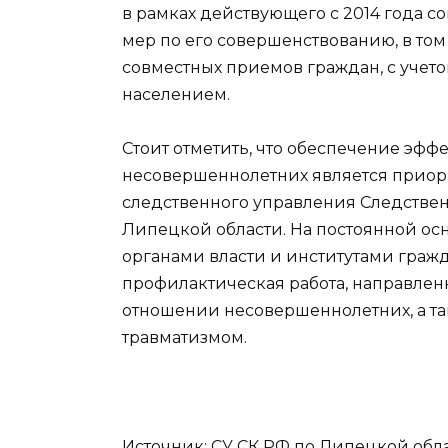
в рамках действующего с 2014 года с
мер по его совершенствованию, в то
совместных приемов граждан, с учет
населением.
Стоит отметить, что обеспечение эф
несовершеннолетних является приор
следственного управления Следстве
Липецкой области. На постоянной ос
органами власти и институтами граж
профилактическая работа, направлен
отношении несовершеннолетних, а та
травматизмом.
Источник: СУ СК РФ по Липецкой област